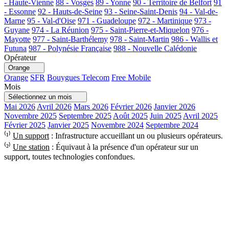
- Haute-Vienne
88 - Vosges
89 - Yonne
90 - Territoire de Belfort
91
- Essonne
92 - Hauts-de-Seine
93 - Seine-Saint-Denis
94 - Val-de-
Marne
95 - Val-d'Oise
971 - Guadeloupe
972 - Martinique
973 -
Guyane
974 - La Réunion
975 - Saint-Pierre-et-Miquelon
976 -
Mayotte
977 - Saint-Barthélemy
978 - Saint-Martin
986 - Wallis et
Futuna
987 - Polynésie Française
988 - Nouvelle Calédonie
Opérateur
Orange
Orange
SFR
Bouygues Telecom
Free Mobile
Mois
Sélectionnez un mois
Mai 2026
Avril 2026
Mars 2026
Février 2026
Janvier 2026
Novembre 2025
Septembre 2025
Août 2025
Juin 2025
Avril 2025
Février 2025
Janvier 2025
Novembre 2024
Septembre 2024
⁽¹⁾
Un support
: Infrastructure accueillant un ou plusieurs opérateurs.
⁽²⁾
Une station
: Équivaut à la présence d'un opérateur sur un
support, toutes technologies confondues.