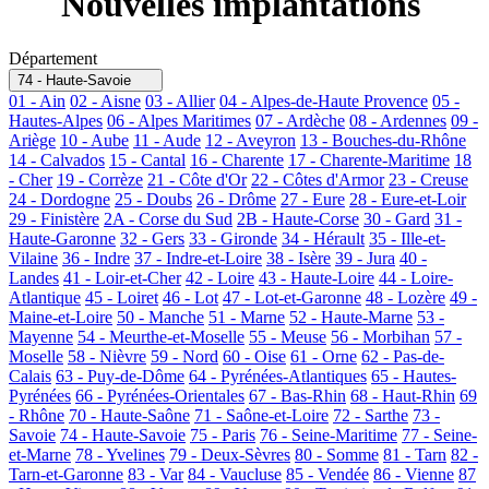
Nouvelles implantations
Département
74 - Haute-Savoie
01 - Ain
02 - Aisne
03 - Allier
04 - Alpes-de-Haute Provence
05 -
Hautes-Alpes
06 - Alpes Maritimes
07 - Ardèche
08 - Ardennes
09 -
Ariège
10 - Aube
11 - Aude
12 - Aveyron
13 - Bouches-du-Rhône
14 - Calvados
15 - Cantal
16 - Charente
17 - Charente-Maritime
18
- Cher
19 - Corrèze
21 - Côte d'Or
22 - Côtes d'Armor
23 - Creuse
24 - Dordogne
25 - Doubs
26 - Drôme
27 - Eure
28 - Eure-et-Loir
29 - Finistère
2A - Corse du Sud
2B - Haute-Corse
30 - Gard
31 -
Haute-Garonne
32 - Gers
33 - Gironde
34 - Hérault
35 - Ille-et-
Vilaine
36 - Indre
37 - Indre-et-Loire
38 - Isère
39 - Jura
40 -
Landes
41 - Loir-et-Cher
42 - Loire
43 - Haute-Loire
44 - Loire-
Atlantique
45 - Loiret
46 - Lot
47 - Lot-et-Garonne
48 - Lozère
49 -
Maine-et-Loire
50 - Manche
51 - Marne
52 - Haute-Marne
53 -
Mayenne
54 - Meurthe-et-Moselle
55 - Meuse
56 - Morbihan
57 -
Moselle
58 - Nièvre
59 - Nord
60 - Oise
61 - Orne
62 - Pas-de-
Calais
63 - Puy-de-Dôme
64 - Pyrénées-Atlantiques
65 - Hautes-
Pyrénées
66 - Pyrénées-Orientales
67 - Bas-Rhin
68 - Haut-Rhin
69
- Rhône
70 - Haute-Saône
71 - Saône-et-Loire
72 - Sarthe
73 -
Savoie
74 - Haute-Savoie
75 - Paris
76 - Seine-Maritime
77 - Seine-
et-Marne
78 - Yvelines
79 - Deux-Sèvres
80 - Somme
81 - Tarn
82 -
Tarn-et-Garonne
83 - Var
84 - Vaucluse
85 - Vendée
86 - Vienne
87