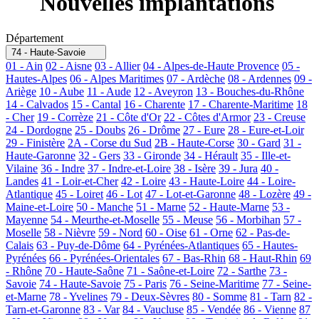
Nouvelles implantations
Département
74 - Haute-Savoie
01 - Ain
02 - Aisne
03 - Allier
04 - Alpes-de-Haute Provence
05 -
Hautes-Alpes
06 - Alpes Maritimes
07 - Ardèche
08 - Ardennes
09 -
Ariège
10 - Aube
11 - Aude
12 - Aveyron
13 - Bouches-du-Rhône
14 - Calvados
15 - Cantal
16 - Charente
17 - Charente-Maritime
18
- Cher
19 - Corrèze
21 - Côte d'Or
22 - Côtes d'Armor
23 - Creuse
24 - Dordogne
25 - Doubs
26 - Drôme
27 - Eure
28 - Eure-et-Loir
29 - Finistère
2A - Corse du Sud
2B - Haute-Corse
30 - Gard
31 -
Haute-Garonne
32 - Gers
33 - Gironde
34 - Hérault
35 - Ille-et-
Vilaine
36 - Indre
37 - Indre-et-Loire
38 - Isère
39 - Jura
40 -
Landes
41 - Loir-et-Cher
42 - Loire
43 - Haute-Loire
44 - Loire-
Atlantique
45 - Loiret
46 - Lot
47 - Lot-et-Garonne
48 - Lozère
49 -
Maine-et-Loire
50 - Manche
51 - Marne
52 - Haute-Marne
53 -
Mayenne
54 - Meurthe-et-Moselle
55 - Meuse
56 - Morbihan
57 -
Moselle
58 - Nièvre
59 - Nord
60 - Oise
61 - Orne
62 - Pas-de-
Calais
63 - Puy-de-Dôme
64 - Pyrénées-Atlantiques
65 - Hautes-
Pyrénées
66 - Pyrénées-Orientales
67 - Bas-Rhin
68 - Haut-Rhin
69
- Rhône
70 - Haute-Saône
71 - Saône-et-Loire
72 - Sarthe
73 -
Savoie
74 - Haute-Savoie
75 - Paris
76 - Seine-Maritime
77 - Seine-
et-Marne
78 - Yvelines
79 - Deux-Sèvres
80 - Somme
81 - Tarn
82 -
Tarn-et-Garonne
83 - Var
84 - Vaucluse
85 - Vendée
86 - Vienne
87