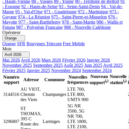
- Haute-Vienne
88 - Vosges
89 - Yonne
90 - Territoire de Belfort
91
- Essonne
92 - Hauts-de-Seine
93 - Seine-Saint-Denis
94 - Val-de-
Marne
95 - Val-d'Oise
971 - Guadeloupe
972 - Martinique
973 -
Guyane
974 - La Réunion
975 - Saint-Pierre-et-Miquelon
976 -
Mayotte
977 - Saint-Barthélemy
978 - Saint-Martin
986 - Wallis et
Futuna
987 - Polynésie Française
988 - Nouvelle Calédonie
Opérateur
Orange
Orange
SFR
Bouygues Telecom
Free Mobile
Mois
Avril 2026
Mai 2026
Avril 2026
Mars 2026
Février 2026
Janvier 2026
Novembre 2025
Septembre 2025
Août 2025
Juin 2025
Avril 2025
Février 2025
Janvier 2025
Novembre 2024
Septembre 2024
Nouveau
Nouvelle
Numéro
Nouvelles
Adresse
Commune
support
fréquences
support⁽¹⁾
station⁽²⁾
AU VIOT,
LTE 700,
3144516
Chemin
Champanges
LTE 800,
des Viots
UMTS 900
5G NR
ST
3500, 5G
THOMAS,
NR 700,
395 C
3296807
Larringes
LTE 1800,
Route des
LTE 2100,