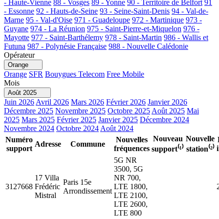
- Haute-Vienne
88 - Vosges
89 - Yonne
90 - Territoire de Belfort
91
- Essonne
92 - Hauts-de-Seine
93 - Seine-Saint-Denis
94 - Val-de-
Marne
95 - Val-d'Oise
971 - Guadeloupe
972 - Martinique
973 -
Guyane
974 - La Réunion
975 - Saint-Pierre-et-Miquelon
976 -
Mayotte
977 - Saint-Barthélemy
978 - Saint-Martin
986 - Wallis et
Futuna
987 - Polynésie Française
988 - Nouvelle Calédonie
Opérateur
Orange
Orange
SFR
Bouygues Telecom
Free Mobile
Mois
Août 2025
Juin 2026
Avril 2026
Mars 2026
Février 2026
Janvier 2026
Décembre 2025
Novembre 2025
Octobre 2025
Août 2025
Mai
2025
Mars 2025
Février 2025
Janvier 2025
Décembre 2024
Novembre 2024
Octobre 2024
Août 2024
Nouveau
Nouvelle
Numéro
Nouvelles
Adresse
Commune
support
fréquences
support⁽¹⁾
station⁽²⁾
5G NR
3500, 5G
17 Villa
NR 700,
Paris 15e
3127668
Frédéric
LTE 1800,
Arrondissement
Mistral
LTE 2100,
LTE 2600,
LTE 800