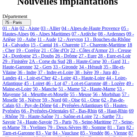
Nouvelles implantations
Département
75 - Paris
01 - Ain
02 - Aisne
03 - Allier
04 - Alpes-de-Haute Provence
05 -
Hautes-Alpes
06 - Alpes Maritimes
07 - Ardèche
08 - Ardennes
09 -
Ariège
10 - Aube
11 - Aude
12 - Aveyron
13 - Bouches-du-Rhône
14 - Calvados
15 - Cantal
16 - Charente
17 - Charente-Maritime
18
- Cher
19 - Corrèze
21 - Côte d'Or
22 - Côtes d'Armor
23 - Creuse
24 - Dordogne
25 - Doubs
26 - Drôme
27 - Eure
28 - Eure-et-Loir
29 - Finistère
2A - Corse du Sud
2B - Haute-Corse
30 - Gard
31 -
Haute-Garonne
32 - Gers
33 - Gironde
34 - Hérault
35 - Ille-et-
Vilaine
36 - Indre
37 - Indre-et-Loire
38 - Isère
39 - Jura
40 -
Landes
41 - Loir-et-Cher
42 - Loire
43 - Haute-Loire
44 - Loire-
Atlantique
45 - Loiret
46 - Lot
47 - Lot-et-Garonne
48 - Lozère
49 -
Maine-et-Loire
50 - Manche
51 - Marne
52 - Haute-Marne
53 -
Mayenne
54 - Meurthe-et-Moselle
55 - Meuse
56 - Morbihan
57 -
Moselle
58 - Nièvre
59 - Nord
60 - Oise
61 - Orne
62 - Pas-de-
Calais
63 - Puy-de-Dôme
64 - Pyrénées-Atlantiques
65 - Hautes-
Pyrénées
66 - Pyrénées-Orientales
67 - Bas-Rhin
68 - Haut-Rhin
69
- Rhône
70 - Haute-Saône
71 - Saône-et-Loire
72 - Sarthe
73 -
Savoie
74 - Haute-Savoie
75 - Paris
76 - Seine-Maritime
77 - Seine-
et-Marne
78 - Yvelines
79 - Deux-Sèvres
80 - Somme
81 - Tarn
82 -
Tarn-et-Garonne
83 - Var
84 - Vaucluse
85 - Vendée
86 - Vienne
87