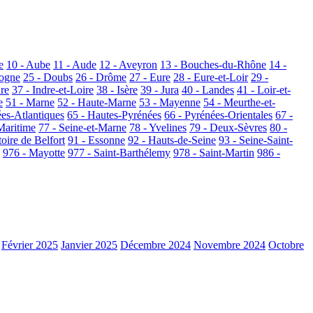
e
10 - Aube
11 - Aude
12 - Aveyron
13 - Bouches-du-Rhône
14 -
dogne
25 - Doubs
26 - Drôme
27 - Eure
28 - Eure-et-Loir
29 -
dre
37 - Indre-et-Loire
38 - Isère
39 - Jura
40 - Landes
41 - Loir-et-
e
51 - Marne
52 - Haute-Marne
53 - Mayenne
54 - Meurthe-et-
ées-Atlantiques
65 - Hautes-Pyrénées
66 - Pyrénées-Orientales
67 -
Maritime
77 - Seine-et-Marne
78 - Yvelines
79 - Deux-Sèvres
80 -
toire de Belfort
91 - Essonne
92 - Hauts-de-Seine
93 - Seine-Saint-
976 - Mayotte
977 - Saint-Barthélemy
978 - Saint-Martin
986 -
Février 2025
Janvier 2025
Décembre 2024
Novembre 2024
Octobre