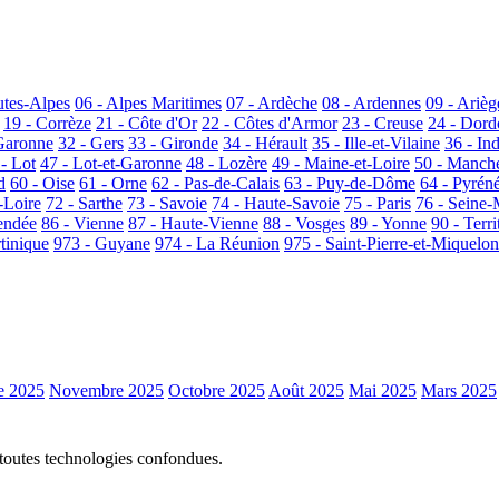
utes-Alpes
06 - Alpes Maritimes
07 - Ardèche
08 - Ardennes
09 - Arièg
19 - Corrèze
21 - Côte d'Or
22 - Côtes d'Armor
23 - Creuse
24 - Dor
Garonne
32 - Gers
33 - Gironde
34 - Hérault
35 - Ille-et-Vilaine
36 - In
 - Lot
47 - Lot-et-Garonne
48 - Lozère
49 - Maine-et-Loire
50 - Manch
d
60 - Oise
61 - Orne
62 - Pas-de-Calais
63 - Puy-de-Dôme
64 - Pyrén
-Loire
72 - Sarthe
73 - Savoie
74 - Haute-Savoie
75 - Paris
76 - Seine-
endée
86 - Vienne
87 - Haute-Vienne
88 - Vosges
89 - Yonne
90 - Terri
tinique
973 - Guyane
974 - La Réunion
975 - Saint-Pierre-et-Miquelon
e 2025
Novembre 2025
Octobre 2025
Août 2025
Mai 2025
Mars 2025
 toutes technologies confondues.