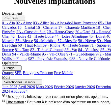
Nouvelles implantations
Département
75 - Paris
01 - Ain
02 - Aisne
03 - Allier
04 - Alpes-de-Haute Provence
05 - Ha
Calvados
15 - Cantal
16 - Charente
17 - Charente-Maritime
18 - Cher
Finistère
2A - Corse du Sud
2B - Haute-Corse
30 - Gard
31 - Haute-
Cher
42 - Loire
43 - Haute-Loire
44 - Loire-Atlantique
45 - Loiret
46
Moselle
55 - Meuse
56 - Morbihan
57 - Moselle
58 - Nièvre
59 - Nor
Bas-Rhin
68 - Haut-Rhin
69 - Rhône
70 - Haute-Saône
71 - Saône-et
Somme
81 - Tarn
82 - Tarn-et-Garonne
83 - Var
84 - Vaucluse
85 - V
Denis
94 - Val-de-Marne
95 - Val-d'Oise
971 - Guadeloupe
972 - Mar
Wallis et Futuna
987 - Polynésie Française
988 - Nouvelle Calédonie
Opérateur
Orange
Orange
SFR
Bouygues Telecom
Free Mobile
Mois
Sélectionnez un mois
Juin 2026
Avril 2026
Mars 2026
Février 2026
Janvier 2026
Décembr
2024
Août 2024
⁽¹⁾
Un support
: Infrastructure accueillant un ou plusieurs opérateurs.
⁽²⁾
Une station
: Équivaut à la présence d'un opérateur sur un support,