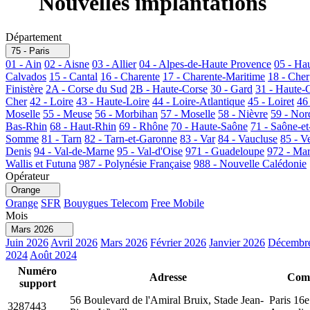
Nouvelles implantations
Département
75 - Paris
01 - Ain
02 - Aisne
03 - Allier
04 - Alpes-de-Haute Provence
05 - Ha
Calvados
15 - Cantal
16 - Charente
17 - Charente-Maritime
18 - Cher
Finistère
2A - Corse du Sud
2B - Haute-Corse
30 - Gard
31 - Haute-
Cher
42 - Loire
43 - Haute-Loire
44 - Loire-Atlantique
45 - Loiret
46
Moselle
55 - Meuse
56 - Morbihan
57 - Moselle
58 - Nièvre
59 - Nor
Bas-Rhin
68 - Haut-Rhin
69 - Rhône
70 - Haute-Saône
71 - Saône-et
Somme
81 - Tarn
82 - Tarn-et-Garonne
83 - Var
84 - Vaucluse
85 - V
Denis
94 - Val-de-Marne
95 - Val-d'Oise
971 - Guadeloupe
972 - Mar
Wallis et Futuna
987 - Polynésie Française
988 - Nouvelle Calédonie
Opérateur
Orange
Orange
SFR
Bouygues Telecom
Free Mobile
Mois
Mars 2026
Juin 2026
Avril 2026
Mars 2026
Février 2026
Janvier 2026
Décembr
2024
Août 2024
Numéro
Adresse
Com
support
56 Boulevard de l'Amiral Bruix, Stade Jean-
Paris 16e
3287443