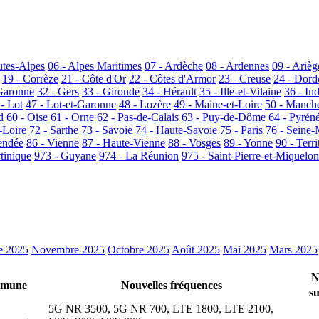
utes-Alpes
06 - Alpes Maritimes
07 - Ardèche
08 - Ardennes
09 - Arièg
19 - Corrèze
21 - Côte d'Or
22 - Côtes d'Armor
23 - Creuse
24 - Dor
Garonne
32 - Gers
33 - Gironde
34 - Hérault
35 - Ille-et-Vilaine
36 - In
 - Lot
47 - Lot-et-Garonne
48 - Lozère
49 - Maine-et-Loire
50 - Manch
d
60 - Oise
61 - Orne
62 - Pas-de-Calais
63 - Puy-de-Dôme
64 - Pyrén
-Loire
72 - Sarthe
73 - Savoie
74 - Haute-Savoie
75 - Paris
76 - Seine-
endée
86 - Vienne
87 - Haute-Vienne
88 - Vosges
89 - Yonne
90 - Terri
tinique
973 - Guyane
974 - La Réunion
975 - Saint-Pierre-et-Miquelon
e 2025
Novembre 2025
Octobre 2025
Août 2025
Mai 2025
Mars 2025
N
mune
Nouvelles fréquences
su
5G NR 3500, 5G NR 700, LTE 1800, LTE 2100,