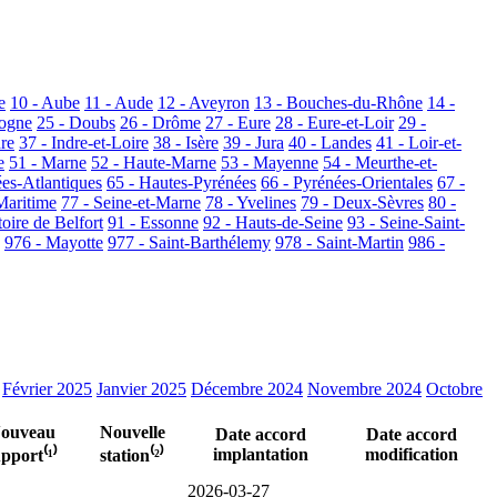
e
10 - Aube
11 - Aude
12 - Aveyron
13 - Bouches-du-Rhône
14 -
dogne
25 - Doubs
26 - Drôme
27 - Eure
28 - Eure-et-Loir
29 -
dre
37 - Indre-et-Loire
38 - Isère
39 - Jura
40 - Landes
41 - Loir-et-
e
51 - Marne
52 - Haute-Marne
53 - Mayenne
54 - Meurthe-et-
ées-Atlantiques
65 - Hautes-Pyrénées
66 - Pyrénées-Orientales
67 -
Maritime
77 - Seine-et-Marne
78 - Yvelines
79 - Deux-Sèvres
80 -
toire de Belfort
91 - Essonne
92 - Hauts-de-Seine
93 - Seine-Saint-
976 - Mayotte
977 - Saint-Barthélemy
978 - Saint-Martin
986 -
Février 2025
Janvier 2025
Décembre 2024
Novembre 2024
Octobre
ouveau
Nouvelle
Date accord
Date accord
implantation
modification
pport⁽¹⁾
station⁽²⁾
2026-03-27