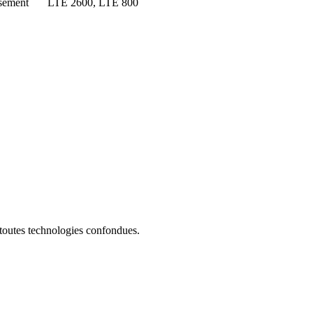
sement
LTE 2600, LTE 800
 toutes technologies confondues.