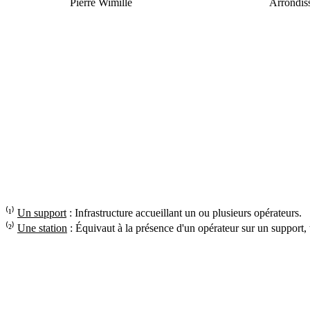
Pierre Wimille
Arrondis
⁽¹⁾
Un support
: Infrastructure accueillant un ou plusieurs opérateurs.
⁽²⁾
Une station
: Équivaut à la présence d'un opérateur sur un support,