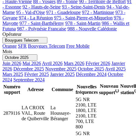
- Haute-Vienne
88 - Vosges
89 - Yonne
90 - Territoire de Belfort
91
- Essonne
92 - Hauts-de-Seine
93 - Seine-Saint-Denis
94 - Val-de-
Marne
95 - Val-d'Oise
971 - Guadeloupe
972 - Martinique
973 -
Guyane
974 - La Réunion
975 - Saint-Pierre-et-Miquelon
976 -
Mayotte
977 - Saint-Barthélemy
978 - Saint-Martin
986 - Wallis et
Futuna
987 - Polynésie Française
988 - Nouvelle Calédonie
Opérateur
Bouygues Telecom
Orange
SFR
Bouygues Telecom
Free Mobile
Mois
Octobre 2025
Juin 2026
Mai 2026
Avril 2026
Mars 2026
Février 2026
Janvier
2026
Décembre 2025
Novembre 2025
Octobre 2025
Avril 2025
Mars 2025
Février 2025
Janvier 2025
Décembre 2024
Octobre
2024
Septembre 2024
Nouveau
Nouvell
Numéro
Nouvelles
Adresse
Commune
support
fréquences
support⁽¹⁾
station⁽
5G NR
2100, LTE
LA CROIX
La
1800, LTE
2879116
VAL, Route
Houssaye-
2100, LTE
de Quiberville
Béranger
700, LTE
800
5G NR