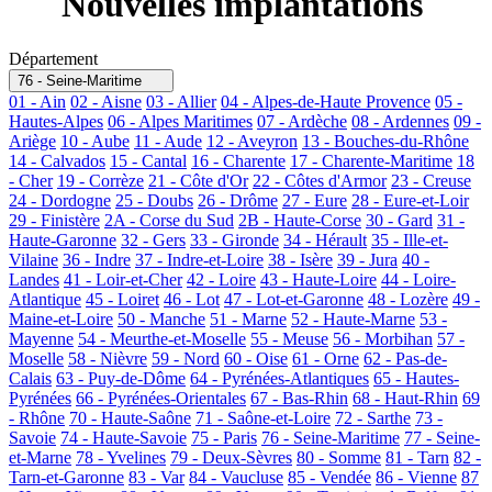
Nouvelles implantations
Département
76 - Seine-Maritime
01 - Ain
02 - Aisne
03 - Allier
04 - Alpes-de-Haute Provence
05 -
Hautes-Alpes
06 - Alpes Maritimes
07 - Ardèche
08 - Ardennes
09 -
Ariège
10 - Aube
11 - Aude
12 - Aveyron
13 - Bouches-du-Rhône
14 - Calvados
15 - Cantal
16 - Charente
17 - Charente-Maritime
18
- Cher
19 - Corrèze
21 - Côte d'Or
22 - Côtes d'Armor
23 - Creuse
24 - Dordogne
25 - Doubs
26 - Drôme
27 - Eure
28 - Eure-et-Loir
29 - Finistère
2A - Corse du Sud
2B - Haute-Corse
30 - Gard
31 -
Haute-Garonne
32 - Gers
33 - Gironde
34 - Hérault
35 - Ille-et-
Vilaine
36 - Indre
37 - Indre-et-Loire
38 - Isère
39 - Jura
40 -
Landes
41 - Loir-et-Cher
42 - Loire
43 - Haute-Loire
44 - Loire-
Atlantique
45 - Loiret
46 - Lot
47 - Lot-et-Garonne
48 - Lozère
49 -
Maine-et-Loire
50 - Manche
51 - Marne
52 - Haute-Marne
53 -
Mayenne
54 - Meurthe-et-Moselle
55 - Meuse
56 - Morbihan
57 -
Moselle
58 - Nièvre
59 - Nord
60 - Oise
61 - Orne
62 - Pas-de-
Calais
63 - Puy-de-Dôme
64 - Pyrénées-Atlantiques
65 - Hautes-
Pyrénées
66 - Pyrénées-Orientales
67 - Bas-Rhin
68 - Haut-Rhin
69
- Rhône
70 - Haute-Saône
71 - Saône-et-Loire
72 - Sarthe
73 -
Savoie
74 - Haute-Savoie
75 - Paris
76 - Seine-Maritime
77 - Seine-
et-Marne
78 - Yvelines
79 - Deux-Sèvres
80 - Somme
81 - Tarn
82 -
Tarn-et-Garonne
83 - Var
84 - Vaucluse
85 - Vendée
86 - Vienne
87