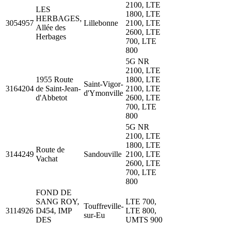
2100, LTE
LES
1800, LTE
HERBAGES,
3054957
Lillebonne
2100, LTE
Allée des
2600, LTE
Herbages
700, LTE
800
5G NR
2100, LTE
1955 Route
1800, LTE
Saint-Vigor-
3164204
de Saint-Jean-
2100, LTE
d'Ymonville
d'Abbetot
2600, LTE
700, LTE
800
5G NR
2100, LTE
1800, LTE
Route de
3144249
Sandouville
2100, LTE
Vachat
2600, LTE
700, LTE
800
FOND DE
SANG ROY,
LTE 700,
Touffreville-
3114926
D454, IMP
LTE 800,
sur-Eu
DES
UMTS 900