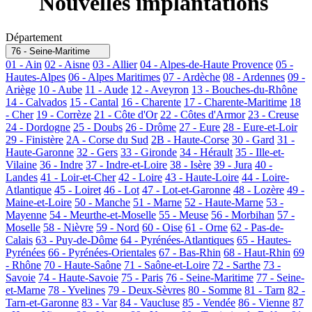
Nouvelles implantations
Département
76 - Seine-Maritime
01 - Ain
02 - Aisne
03 - Allier
04 - Alpes-de-Haute Provence
05 -
Hautes-Alpes
06 - Alpes Maritimes
07 - Ardèche
08 - Ardennes
09 -
Ariège
10 - Aube
11 - Aude
12 - Aveyron
13 - Bouches-du-Rhône
14 - Calvados
15 - Cantal
16 - Charente
17 - Charente-Maritime
18
- Cher
19 - Corrèze
21 - Côte d'Or
22 - Côtes d'Armor
23 - Creuse
24 - Dordogne
25 - Doubs
26 - Drôme
27 - Eure
28 - Eure-et-Loir
29 - Finistère
2A - Corse du Sud
2B - Haute-Corse
30 - Gard
31 -
Haute-Garonne
32 - Gers
33 - Gironde
34 - Hérault
35 - Ille-et-
Vilaine
36 - Indre
37 - Indre-et-Loire
38 - Isère
39 - Jura
40 -
Landes
41 - Loir-et-Cher
42 - Loire
43 - Haute-Loire
44 - Loire-
Atlantique
45 - Loiret
46 - Lot
47 - Lot-et-Garonne
48 - Lozère
49 -
Maine-et-Loire
50 - Manche
51 - Marne
52 - Haute-Marne
53 -
Mayenne
54 - Meurthe-et-Moselle
55 - Meuse
56 - Morbihan
57 -
Moselle
58 - Nièvre
59 - Nord
60 - Oise
61 - Orne
62 - Pas-de-
Calais
63 - Puy-de-Dôme
64 - Pyrénées-Atlantiques
65 - Hautes-
Pyrénées
66 - Pyrénées-Orientales
67 - Bas-Rhin
68 - Haut-Rhin
69
- Rhône
70 - Haute-Saône
71 - Saône-et-Loire
72 - Sarthe
73 -
Savoie
74 - Haute-Savoie
75 - Paris
76 - Seine-Maritime
77 - Seine-
et-Marne
78 - Yvelines
79 - Deux-Sèvres
80 - Somme
81 - Tarn
82 -
Tarn-et-Garonne
83 - Var
84 - Vaucluse
85 - Vendée
86 - Vienne
87