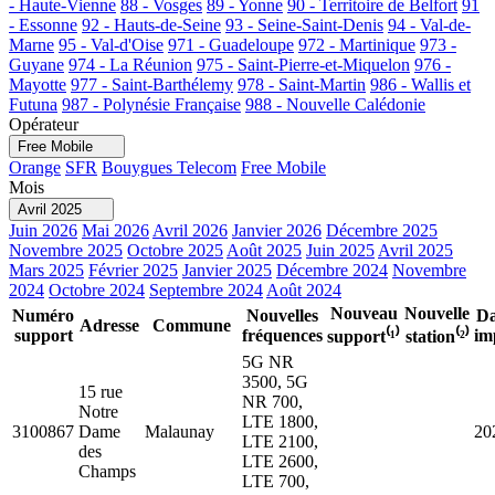
- Haute-Vienne
88 - Vosges
89 - Yonne
90 - Territoire de Belfort
91
- Essonne
92 - Hauts-de-Seine
93 - Seine-Saint-Denis
94 - Val-de-
Marne
95 - Val-d'Oise
971 - Guadeloupe
972 - Martinique
973 -
Guyane
974 - La Réunion
975 - Saint-Pierre-et-Miquelon
976 -
Mayotte
977 - Saint-Barthélemy
978 - Saint-Martin
986 - Wallis et
Futuna
987 - Polynésie Française
988 - Nouvelle Calédonie
Opérateur
Free Mobile
Orange
SFR
Bouygues Telecom
Free Mobile
Mois
Avril 2025
Juin 2026
Mai 2026
Avril 2026
Janvier 2026
Décembre 2025
Novembre 2025
Octobre 2025
Août 2025
Juin 2025
Avril 2025
Mars 2025
Février 2025
Janvier 2025
Décembre 2024
Novembre
2024
Octobre 2024
Septembre 2024
Août 2024
Nouveau
Nouvelle
Numéro
Nouvelles
Da
Adresse
Commune
support
fréquences
im
support⁽¹⁾
station⁽²⁾
5G NR
3500, 5G
15 rue
NR 700,
Notre
LTE 1800,
3100867
Dame
Malaunay
20
LTE 2100,
des
LTE 2600,
Champs
LTE 700,