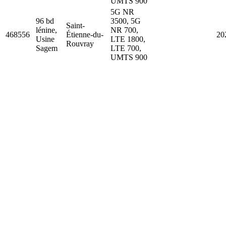
UMTS 900
5G NR
96 bd
3500, 5G
Saint-
lénine,
NR 700,
468556
Étienne-du-
20
Usine
LTE 1800,
Rouvray
Sagem
LTE 700,
UMTS 900