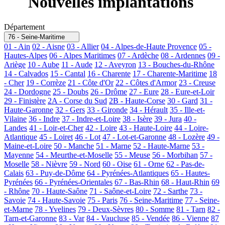
Nouvelles implantations
Département
76 - Seine-Maritime
01 - Ain
02 - Aisne
03 - Allier
04 - Alpes-de-Haute Provence
05 -
Hautes-Alpes
06 - Alpes Maritimes
07 - Ardèche
08 - Ardennes
09 -
Ariège
10 - Aube
11 - Aude
12 - Aveyron
13 - Bouches-du-Rhône
14 - Calvados
15 - Cantal
16 - Charente
17 - Charente-Maritime
18
- Cher
19 - Corrèze
21 - Côte d'Or
22 - Côtes d'Armor
23 - Creuse
24 - Dordogne
25 - Doubs
26 - Drôme
27 - Eure
28 - Eure-et-Loir
29 - Finistère
2A - Corse du Sud
2B - Haute-Corse
30 - Gard
31 -
Haute-Garonne
32 - Gers
33 - Gironde
34 - Hérault
35 - Ille-et-
Vilaine
36 - Indre
37 - Indre-et-Loire
38 - Isère
39 - Jura
40 -
Landes
41 - Loir-et-Cher
42 - Loire
43 - Haute-Loire
44 - Loire-
Atlantique
45 - Loiret
46 - Lot
47 - Lot-et-Garonne
48 - Lozère
49 -
Maine-et-Loire
50 - Manche
51 - Marne
52 - Haute-Marne
53 -
Mayenne
54 - Meurthe-et-Moselle
55 - Meuse
56 - Morbihan
57 -
Moselle
58 - Nièvre
59 - Nord
60 - Oise
61 - Orne
62 - Pas-de-
Calais
63 - Puy-de-Dôme
64 - Pyrénées-Atlantiques
65 - Hautes-
Pyrénées
66 - Pyrénées-Orientales
67 - Bas-Rhin
68 - Haut-Rhin
69
- Rhône
70 - Haute-Saône
71 - Saône-et-Loire
72 - Sarthe
73 -
Savoie
74 - Haute-Savoie
75 - Paris
76 - Seine-Maritime
77 - Seine-
et-Marne
78 - Yvelines
79 - Deux-Sèvres
80 - Somme
81 - Tarn
82 -
Tarn-et-Garonne
83 - Var
84 - Vaucluse
85 - Vendée
86 - Vienne
87