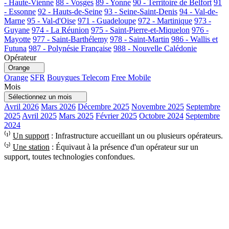
- Haute-Vienne
88 - Vosges
89 - Yonne
90 - Territoire de Belfort
91
- Essonne
92 - Hauts-de-Seine
93 - Seine-Saint-Denis
94 - Val-de-
Marne
95 - Val-d'Oise
971 - Guadeloupe
972 - Martinique
973 -
Guyane
974 - La Réunion
975 - Saint-Pierre-et-Miquelon
976 -
Mayotte
977 - Saint-Barthélemy
978 - Saint-Martin
986 - Wallis et
Futuna
987 - Polynésie Française
988 - Nouvelle Calédonie
Opérateur
Orange
Orange
SFR
Bouygues Telecom
Free Mobile
Mois
Sélectionnez un mois
Avril 2026
Mars 2026
Décembre 2025
Novembre 2025
Septembre
2025
Avril 2025
Mars 2025
Février 2025
Octobre 2024
Septembre
2024
⁽¹⁾
Un support
: Infrastructure accueillant un ou plusieurs opérateurs.
⁽²⁾
Une station
: Équivaut à la présence d'un opérateur sur un
support, toutes technologies confondues.