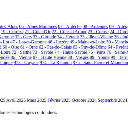
utes-Alpes
06 - Alpes Maritimes
07 - Ardèche
08 - Ardennes
09 - Arièg
19 - Corrèze
21 - Côte d'Or
22 - Côtes d'Armor
23 - Creuse
24 - Dor
Garonne
32 - Gers
33 - Gironde
34 - Hérault
35 - Ille-et-Vilaine
36 - In
 - Lot
47 - Lot-et-Garonne
48 - Lozère
49 - Maine-et-Loire
50 - Manch
d
60 - Oise
61 - Orne
62 - Pas-de-Calais
63 - Puy-de-Dôme
64 - Pyrén
-Loire
72 - Sarthe
73 - Savoie
74 - Haute-Savoie
75 - Paris
76 - Seine-
endée
86 - Vienne
87 - Haute-Vienne
88 - Vosges
89 - Yonne
90 - Terri
tinique
973 - Guyane
974 - La Réunion
975 - Saint-Pierre-et-Miquelon
025
Avril 2025
Mars 2025
Février 2025
Octobre 2024
Septembre 2024
 toutes technologies confondues.