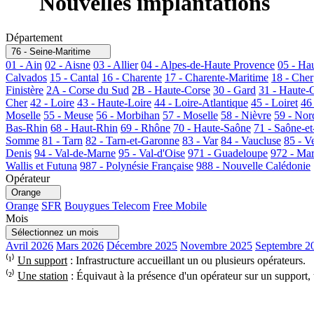
Nouvelles implantations
Département
76 - Seine-Maritime
01 - Ain
02 - Aisne
03 - Allier
04 - Alpes-de-Haute Provence
05 - Ha
Calvados
15 - Cantal
16 - Charente
17 - Charente-Maritime
18 - Cher
Finistère
2A - Corse du Sud
2B - Haute-Corse
30 - Gard
31 - Haute-
Cher
42 - Loire
43 - Haute-Loire
44 - Loire-Atlantique
45 - Loiret
46
Moselle
55 - Meuse
56 - Morbihan
57 - Moselle
58 - Nièvre
59 - Nor
Bas-Rhin
68 - Haut-Rhin
69 - Rhône
70 - Haute-Saône
71 - Saône-et
Somme
81 - Tarn
82 - Tarn-et-Garonne
83 - Var
84 - Vaucluse
85 - V
Denis
94 - Val-de-Marne
95 - Val-d'Oise
971 - Guadeloupe
972 - Mar
Wallis et Futuna
987 - Polynésie Française
988 - Nouvelle Calédonie
Opérateur
Orange
Orange
SFR
Bouygues Telecom
Free Mobile
Mois
Sélectionnez un mois
Avril 2026
Mars 2026
Décembre 2025
Novembre 2025
Septembre 2
⁽¹⁾
Un support
: Infrastructure accueillant un ou plusieurs opérateurs.
⁽²⁾
Une station
: Équivaut à la présence d'un opérateur sur un support,