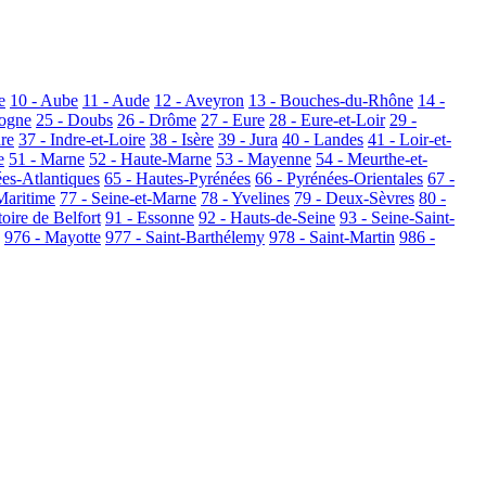
e
10 - Aube
11 - Aude
12 - Aveyron
13 - Bouches-du-Rhône
14 -
dogne
25 - Doubs
26 - Drôme
27 - Eure
28 - Eure-et-Loir
29 -
dre
37 - Indre-et-Loire
38 - Isère
39 - Jura
40 - Landes
41 - Loir-et-
e
51 - Marne
52 - Haute-Marne
53 - Mayenne
54 - Meurthe-et-
ées-Atlantiques
65 - Hautes-Pyrénées
66 - Pyrénées-Orientales
67 -
Maritime
77 - Seine-et-Marne
78 - Yvelines
79 - Deux-Sèvres
80 -
toire de Belfort
91 - Essonne
92 - Hauts-de-Seine
93 - Seine-Saint-
976 - Mayotte
977 - Saint-Barthélemy
978 - Saint-Martin
986 -