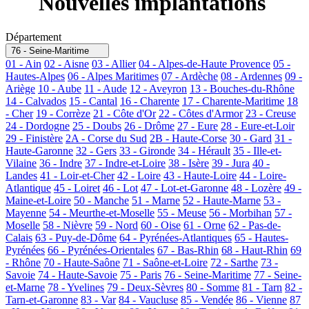
Nouvelles implantations
Département
76 - Seine-Maritime
01 - Ain
02 - Aisne
03 - Allier
04 - Alpes-de-Haute Provence
05 -
Hautes-Alpes
06 - Alpes Maritimes
07 - Ardèche
08 - Ardennes
09 -
Ariège
10 - Aube
11 - Aude
12 - Aveyron
13 - Bouches-du-Rhône
14 - Calvados
15 - Cantal
16 - Charente
17 - Charente-Maritime
18
- Cher
19 - Corrèze
21 - Côte d'Or
22 - Côtes d'Armor
23 - Creuse
24 - Dordogne
25 - Doubs
26 - Drôme
27 - Eure
28 - Eure-et-Loir
29 - Finistère
2A - Corse du Sud
2B - Haute-Corse
30 - Gard
31 -
Haute-Garonne
32 - Gers
33 - Gironde
34 - Hérault
35 - Ille-et-
Vilaine
36 - Indre
37 - Indre-et-Loire
38 - Isère
39 - Jura
40 -
Landes
41 - Loir-et-Cher
42 - Loire
43 - Haute-Loire
44 - Loire-
Atlantique
45 - Loiret
46 - Lot
47 - Lot-et-Garonne
48 - Lozère
49 -
Maine-et-Loire
50 - Manche
51 - Marne
52 - Haute-Marne
53 -
Mayenne
54 - Meurthe-et-Moselle
55 - Meuse
56 - Morbihan
57 -
Moselle
58 - Nièvre
59 - Nord
60 - Oise
61 - Orne
62 - Pas-de-
Calais
63 - Puy-de-Dôme
64 - Pyrénées-Atlantiques
65 - Hautes-
Pyrénées
66 - Pyrénées-Orientales
67 - Bas-Rhin
68 - Haut-Rhin
69
- Rhône
70 - Haute-Saône
71 - Saône-et-Loire
72 - Sarthe
73 -
Savoie
74 - Haute-Savoie
75 - Paris
76 - Seine-Maritime
77 - Seine-
et-Marne
78 - Yvelines
79 - Deux-Sèvres
80 - Somme
81 - Tarn
82 -
Tarn-et-Garonne
83 - Var
84 - Vaucluse
85 - Vendée
86 - Vienne
87