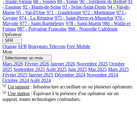
- Haute-Vienne
88 - Vosges
89 - Yonne
90 - Territoire de Belfort
91
- Essonne
92 - Hauts-de-Seine
93 - Seine-Saint-Denis
94 - Val-de-
Marne
95 - Val-d'Oise
971 - Guadeloupe
972 - Martinique
973 -
Guyane
974 - La Réunion
975 - Saint-Pierre-et-Miquelon
976 -
Mayotte
977 - Saint-Barthélemy
978 - Saint-Martin
986 - Wallis et
Futuna
987 - Polynésie Française
988 - Nouvelle Calédonie
Opérateur
SFR
Orange
SFR
Bouygues Telecom
Free Mobile
Mois
Sélectionnez un mois
Mars 2026
Février 2026
Janvier 2026
Novembre 2025
Octobre
2025
Septembre 2025
Août 2025
Juin 2025
Mai 2025
Mars 2025
Février 2025
Janvier 2025
Décembre 2024
Novembre 2024
Octobre 2024
Août 2024
⁽¹⁾
Un support
: Infrastructure accueillant un ou plusieurs opérateurs.
⁽²⁾
Une station
: Équivaut à la présence d'un opérateur sur un
support, toutes technologies confondues.