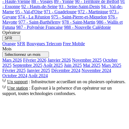
- Haute-Vienne
88 - Vosges
89 - Yonne
90 - Territoire de Belfort
91
- Essonne
92 - Hauts-de-Seine
93 - Seine-Saint-Denis
94 - Val-de-
Marne
95 - Val-d'Oise
971 - Guadeloupe
972 - Martinique
973 -
Guyane
974 - La Réunion
975 - Saint-Pierre-et-Miquelon
976 -
Mayotte
977 - Saint-Barthélemy
978 - Saint-Martin
986 - Wallis et
Futuna
987 - Polynésie Française
988 - Nouvelle Calédonie
Opérateur
SFR
Orange
SFR
Bouygues Telecom
Free Mobile
Mois
Sélectionnez un mois
Mars 2026
Février 2026
Janvier 2026
Novembre 2025
Octobre
2025
Septembre 2025
Août 2025
Juin 2025
Mai 2025
Mars 2025
Février 2025
Janvier 2025
Décembre 2024
Novembre 2024
Octobre 2024
Août 2024
⁽¹⁾
Un support
: Infrastructure accueillant un ou plusieurs opérateurs.
⁽²⁾
Une station
: Équivaut à la présence d'un opérateur sur un
support, toutes technologies confondues.