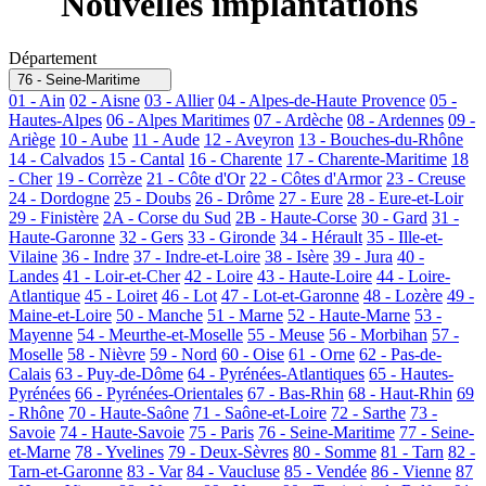
Nouvelles implantations
Département
76 - Seine-Maritime
01 - Ain
02 - Aisne
03 - Allier
04 - Alpes-de-Haute Provence
05 -
Hautes-Alpes
06 - Alpes Maritimes
07 - Ardèche
08 - Ardennes
09 -
Ariège
10 - Aube
11 - Aude
12 - Aveyron
13 - Bouches-du-Rhône
14 - Calvados
15 - Cantal
16 - Charente
17 - Charente-Maritime
18
- Cher
19 - Corrèze
21 - Côte d'Or
22 - Côtes d'Armor
23 - Creuse
24 - Dordogne
25 - Doubs
26 - Drôme
27 - Eure
28 - Eure-et-Loir
29 - Finistère
2A - Corse du Sud
2B - Haute-Corse
30 - Gard
31 -
Haute-Garonne
32 - Gers
33 - Gironde
34 - Hérault
35 - Ille-et-
Vilaine
36 - Indre
37 - Indre-et-Loire
38 - Isère
39 - Jura
40 -
Landes
41 - Loir-et-Cher
42 - Loire
43 - Haute-Loire
44 - Loire-
Atlantique
45 - Loiret
46 - Lot
47 - Lot-et-Garonne
48 - Lozère
49 -
Maine-et-Loire
50 - Manche
51 - Marne
52 - Haute-Marne
53 -
Mayenne
54 - Meurthe-et-Moselle
55 - Meuse
56 - Morbihan
57 -
Moselle
58 - Nièvre
59 - Nord
60 - Oise
61 - Orne
62 - Pas-de-
Calais
63 - Puy-de-Dôme
64 - Pyrénées-Atlantiques
65 - Hautes-
Pyrénées
66 - Pyrénées-Orientales
67 - Bas-Rhin
68 - Haut-Rhin
69
- Rhône
70 - Haute-Saône
71 - Saône-et-Loire
72 - Sarthe
73 -
Savoie
74 - Haute-Savoie
75 - Paris
76 - Seine-Maritime
77 - Seine-
et-Marne
78 - Yvelines
79 - Deux-Sèvres
80 - Somme
81 - Tarn
82 -
Tarn-et-Garonne
83 - Var
84 - Vaucluse
85 - Vendée
86 - Vienne
87