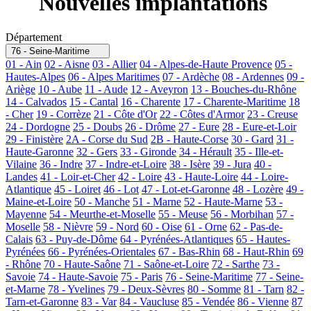
Nouvelles implantations
Département
76 - Seine-Maritime
01 - Ain
02 - Aisne
03 - Allier
04 - Alpes-de-Haute Provence
05 -
Hautes-Alpes
06 - Alpes Maritimes
07 - Ardèche
08 - Ardennes
09 -
Ariège
10 - Aube
11 - Aude
12 - Aveyron
13 - Bouches-du-Rhône
14 - Calvados
15 - Cantal
16 - Charente
17 - Charente-Maritime
18
- Cher
19 - Corrèze
21 - Côte d'Or
22 - Côtes d'Armor
23 - Creuse
24 - Dordogne
25 - Doubs
26 - Drôme
27 - Eure
28 - Eure-et-Loir
29 - Finistère
2A - Corse du Sud
2B - Haute-Corse
30 - Gard
31 -
Haute-Garonne
32 - Gers
33 - Gironde
34 - Hérault
35 - Ille-et-
Vilaine
36 - Indre
37 - Indre-et-Loire
38 - Isère
39 - Jura
40 -
Landes
41 - Loir-et-Cher
42 - Loire
43 - Haute-Loire
44 - Loire-
Atlantique
45 - Loiret
46 - Lot
47 - Lot-et-Garonne
48 - Lozère
49 -
Maine-et-Loire
50 - Manche
51 - Marne
52 - Haute-Marne
53 -
Mayenne
54 - Meurthe-et-Moselle
55 - Meuse
56 - Morbihan
57 -
Moselle
58 - Nièvre
59 - Nord
60 - Oise
61 - Orne
62 - Pas-de-
Calais
63 - Puy-de-Dôme
64 - Pyrénées-Atlantiques
65 - Hautes-
Pyrénées
66 - Pyrénées-Orientales
67 - Bas-Rhin
68 - Haut-Rhin
69
- Rhône
70 - Haute-Saône
71 - Saône-et-Loire
72 - Sarthe
73 -
Savoie
74 - Haute-Savoie
75 - Paris
76 - Seine-Maritime
77 - Seine-
et-Marne
78 - Yvelines
79 - Deux-Sèvres
80 - Somme
81 - Tarn
82 -
Tarn-et-Garonne
83 - Var
84 - Vaucluse
85 - Vendée
86 - Vienne
87