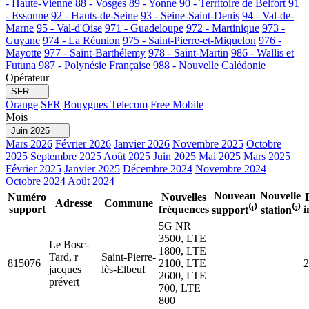
- Haute-Vienne
88 - Vosges
89 - Yonne
90 - Territoire de Belfort
91
- Essonne
92 - Hauts-de-Seine
93 - Seine-Saint-Denis
94 - Val-de-
Marne
95 - Val-d'Oise
971 - Guadeloupe
972 - Martinique
973 -
Guyane
974 - La Réunion
975 - Saint-Pierre-et-Miquelon
976 -
Mayotte
977 - Saint-Barthélemy
978 - Saint-Martin
986 - Wallis et
Futuna
987 - Polynésie Française
988 - Nouvelle Calédonie
Opérateur
SFR
Orange
SFR
Bouygues Telecom
Free Mobile
Mois
Juin 2025
Mars 2026
Février 2026
Janvier 2026
Novembre 2025
Octobre
2025
Septembre 2025
Août 2025
Juin 2025
Mai 2025
Mars 2025
Février 2025
Janvier 2025
Décembre 2024
Novembre 2024
Octobre 2024
Août 2024
Nouveau
Nouvelle
Numéro
Nouvelles
Adresse
Commune
support
fréquences
i
support⁽¹⁾
station⁽²⁾
5G NR
3500, LTE
Le Bosc-
1800, LTE
Tard, r
Saint-Pierre-
815076
2100, LTE
2
jacques
lès-Elbeuf
2600, LTE
prévert
700, LTE
800