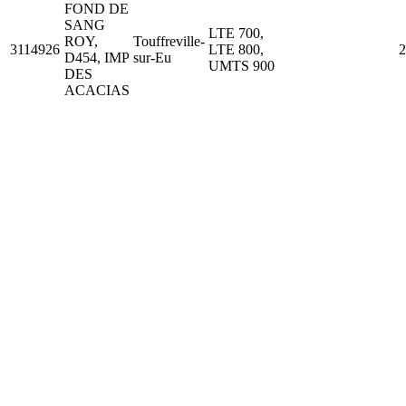
FOND DE
SANG
LTE 700,
ROY,
Touffreville-
3114926
LTE 800,
2
D454, IMP
sur-Eu
UMTS 900
DES
ACACIAS