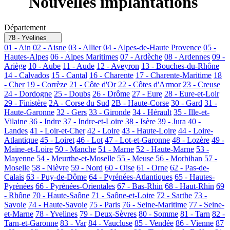
Nouvelles implantations
Département
78 - Yvelines
01 - Ain
02 - Aisne
03 - Allier
04 - Alpes-de-Haute Provence
05 -
Hautes-Alpes
06 - Alpes Maritimes
07 - Ardèche
08 - Ardennes
09 -
Ariège
10 - Aube
11 - Aude
12 - Aveyron
13 - Bouches-du-Rhône
14 - Calvados
15 - Cantal
16 - Charente
17 - Charente-Maritime
18
- Cher
19 - Corrèze
21 - Côte d'Or
22 - Côtes d'Armor
23 - Creuse
24 - Dordogne
25 - Doubs
26 - Drôme
27 - Eure
28 - Eure-et-Loir
29 - Finistère
2A - Corse du Sud
2B - Haute-Corse
30 - Gard
31 -
Haute-Garonne
32 - Gers
33 - Gironde
34 - Hérault
35 - Ille-et-
Vilaine
36 - Indre
37 - Indre-et-Loire
38 - Isère
39 - Jura
40 -
Landes
41 - Loir-et-Cher
42 - Loire
43 - Haute-Loire
44 - Loire-
Atlantique
45 - Loiret
46 - Lot
47 - Lot-et-Garonne
48 - Lozère
49 -
Maine-et-Loire
50 - Manche
51 - Marne
52 - Haute-Marne
53 -
Mayenne
54 - Meurthe-et-Moselle
55 - Meuse
56 - Morbihan
57 -
Moselle
58 - Nièvre
59 - Nord
60 - Oise
61 - Orne
62 - Pas-de-
Calais
63 - Puy-de-Dôme
64 - Pyrénées-Atlantiques
65 - Hautes-
Pyrénées
66 - Pyrénées-Orientales
67 - Bas-Rhin
68 - Haut-Rhin
69
- Rhône
70 - Haute-Saône
71 - Saône-et-Loire
72 - Sarthe
73 -
Savoie
74 - Haute-Savoie
75 - Paris
76 - Seine-Maritime
77 - Seine-
et-Marne
78 - Yvelines
79 - Deux-Sèvres
80 - Somme
81 - Tarn
82 -
Tarn-et-Garonne
83 - Var
84 - Vaucluse
85 - Vendée
86 - Vienne
87