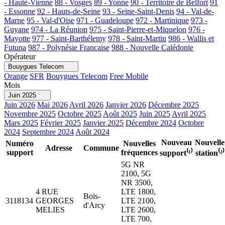
- Haute-Vienne
88 - Vosges
89 - Yonne
90 - Territoire de Belfort
91
- Essonne
92 - Hauts-de-Seine
93 - Seine-Saint-Denis
94 - Val-de-
Marne
95 - Val-d'Oise
971 - Guadeloupe
972 - Martinique
973 -
Guyane
974 - La Réunion
975 - Saint-Pierre-et-Miquelon
976 -
Mayotte
977 - Saint-Barthélemy
978 - Saint-Martin
986 - Wallis et
Futuna
987 - Polynésie Française
988 - Nouvelle Calédonie
Opérateur
Bouygues Telecom
Orange
SFR
Bouygues Telecom
Free Mobile
Mois
Juin 2025
Juin 2026
Mai 2026
Avril 2026
Janvier 2026
Décembre 2025
Novembre 2025
Octobre 2025
Août 2025
Juin 2025
Avril 2025
Mars 2025
Février 2025
Janvier 2025
Décembre 2024
Octobre
2024
Septembre 2024
Août 2024
Nouveau
Nouvelle
Numéro
Nouvelles
Adresse
Commune
support
fréquences
support⁽¹⁾
station⁽²⁾
5G NR
2100, 5G
NR 3500,
4 RUE
LTE 1800,
Bois-
3118134
GEORGES
LTE 2100,
d'Arcy
MELIES
LTE 2600,
LTE 700,