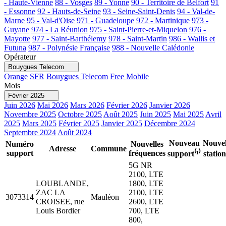
- Haute-Vienne
88 - Vosges
89 - Yonne
90 - Territoire de Belfort
91
- Essonne
92 - Hauts-de-Seine
93 - Seine-Saint-Denis
94 - Val-de-
Marne
95 - Val-d'Oise
971 - Guadeloupe
972 - Martinique
973 -
Guyane
974 - La Réunion
975 - Saint-Pierre-et-Miquelon
976 -
Mayotte
977 - Saint-Barthélemy
978 - Saint-Martin
986 - Wallis et
Futuna
987 - Polynésie Française
988 - Nouvelle Calédonie
Opérateur
Bouygues Telecom
Orange
SFR
Bouygues Telecom
Free Mobile
Mois
Février 2025
Juin 2026
Mai 2026
Mars 2026
Février 2026
Janvier 2026
Novembre 2025
Octobre 2025
Août 2025
Juin 2025
Mai 2025
Avril
2025
Mars 2025
Février 2025
Janvier 2025
Décembre 2024
Septembre 2024
Août 2024
Nouveau
Nouvel
Numéro
Nouvelles
Adresse
Commune
support
fréquences
support⁽¹⁾
station
5G NR
2100, LTE
LOUBLANDE,
1800, LTE
ZAC LA
2100, LTE
3073314
Mauléon
CROISEE, rue
2600, LTE
Louis Bordier
700, LTE
800,