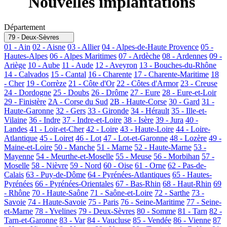
Nouvelles implantations
Département
79 - Deux-Sèvres
01 - Ain
02 - Aisne
03 - Allier
04 - Alpes-de-Haute Provence
05 -
Hautes-Alpes
06 - Alpes Maritimes
07 - Ardèche
08 - Ardennes
09 -
Ariège
10 - Aube
11 - Aude
12 - Aveyron
13 - Bouches-du-Rhône
14 - Calvados
15 - Cantal
16 - Charente
17 - Charente-Maritime
18
- Cher
19 - Corrèze
21 - Côte d'Or
22 - Côtes d'Armor
23 - Creuse
24 - Dordogne
25 - Doubs
26 - Drôme
27 - Eure
28 - Eure-et-Loir
29 - Finistère
2A - Corse du Sud
2B - Haute-Corse
30 - Gard
31 -
Haute-Garonne
32 - Gers
33 - Gironde
34 - Hérault
35 - Ille-et-
Vilaine
36 - Indre
37 - Indre-et-Loire
38 - Isère
39 - Jura
40 -
Landes
41 - Loir-et-Cher
42 - Loire
43 - Haute-Loire
44 - Loire-
Atlantique
45 - Loiret
46 - Lot
47 - Lot-et-Garonne
48 - Lozère
49 -
Maine-et-Loire
50 - Manche
51 - Marne
52 - Haute-Marne
53 -
Mayenne
54 - Meurthe-et-Moselle
55 - Meuse
56 - Morbihan
57 -
Moselle
58 - Nièvre
59 - Nord
60 - Oise
61 - Orne
62 - Pas-de-
Calais
63 - Puy-de-Dôme
64 - Pyrénées-Atlantiques
65 - Hautes-
Pyrénées
66 - Pyrénées-Orientales
67 - Bas-Rhin
68 - Haut-Rhin
69
- Rhône
70 - Haute-Saône
71 - Saône-et-Loire
72 - Sarthe
73 -
Savoie
74 - Haute-Savoie
75 - Paris
76 - Seine-Maritime
77 - Seine-
et-Marne
78 - Yvelines
79 - Deux-Sèvres
80 - Somme
81 - Tarn
82 -
Tarn-et-Garonne
83 - Var
84 - Vaucluse
85 - Vendée
86 - Vienne
87