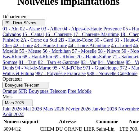
Nouvelles implantations
Département
79 - Deux-Sèvres
01 - Ain
02 - Aisne
03 - Allier
04 - Alpes-de-Haute Provence
05 - Ha
Calvados
15 - Cantal
16 - Charente
17 - Charente-Maritime
18 - Cher
Finistère
2A - Corse du Sud
2B - Haute-Corse
30 - Gard
31 - Haute-
Cher
42 - Loire
43 - Haute-Loire
44 - Loire-Atlantique
45 - Loiret
46
Moselle
55 - Meuse
56 - Morbihan
57 - Moselle
58 - Nièvre
59 - Nor
Bas-Rhin
68 - Haut-Rhin
69 - Rhône
70 - Haute-Saône
71 - Saône-et
Somme
81 - Tarn
82 - Tarn-et-Garonne
83 - Var
84 - Vaucluse
85 - V
Denis
94 - Val-de-Marne
95 - Val-d'Oise
971 - Guadeloupe
972 - Mar
Wallis et Futuna
987 - Polynésie Française
988 - Nouvelle Calédonie
Opérateur
Bouygues Telecom
Orange
SFR
Bouygues Telecom
Free Mobile
Mois
Mars 2025
Juin 2026
Mai 2026
Mars 2026
Février 2026
Janvier 2026
Novembre
Août 2024
Numéro support
Adresse
Commune
Nouv
3094412
CHEM DU GRAND LIER
Saint-Lin
LTE 700,