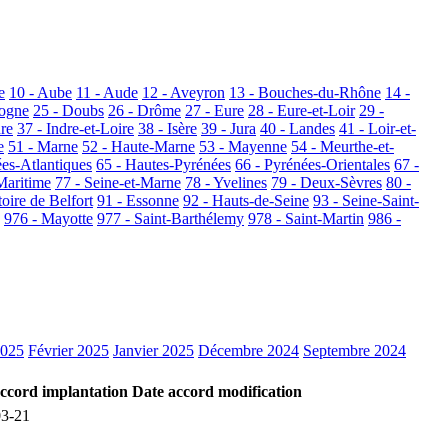
e
10 - Aube
11 - Aude
12 - Aveyron
13 - Bouches-du-Rhône
14 -
dogne
25 - Doubs
26 - Drôme
27 - Eure
28 - Eure-et-Loir
29 -
dre
37 - Indre-et-Loire
38 - Isère
39 - Jura
40 - Landes
41 - Loir-et-
e
51 - Marne
52 - Haute-Marne
53 - Mayenne
54 - Meurthe-et-
ées-Atlantiques
65 - Hautes-Pyrénées
66 - Pyrénées-Orientales
67 -
Maritime
77 - Seine-et-Marne
78 - Yvelines
79 - Deux-Sèvres
80 -
toire de Belfort
91 - Essonne
92 - Hauts-de-Seine
93 - Seine-Saint-
976 - Mayotte
977 - Saint-Barthélemy
978 - Saint-Martin
986 -
2025
Février 2025
Janvier 2025
Décembre 2024
Septembre 2024
ccord implantation
Date accord modification
03-21