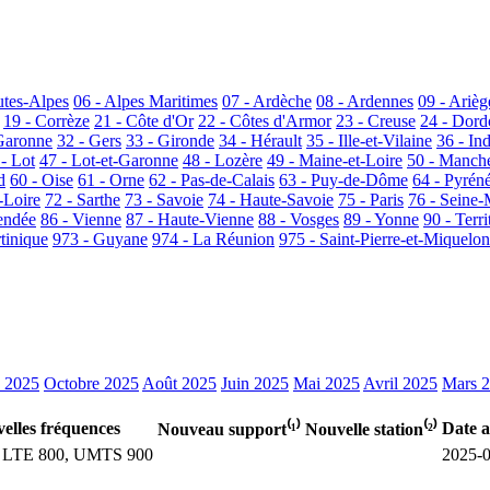
utes-Alpes
06 - Alpes Maritimes
07 - Ardèche
08 - Ardennes
09 - Arièg
19 - Corrèze
21 - Côte d'Or
22 - Côtes d'Armor
23 - Creuse
24 - Dor
Garonne
32 - Gers
33 - Gironde
34 - Hérault
35 - Ille-et-Vilaine
36 - In
 - Lot
47 - Lot-et-Garonne
48 - Lozère
49 - Maine-et-Loire
50 - Manch
d
60 - Oise
61 - Orne
62 - Pas-de-Calais
63 - Puy-de-Dôme
64 - Pyrén
-Loire
72 - Sarthe
73 - Savoie
74 - Haute-Savoie
75 - Paris
76 - Seine-
endée
86 - Vienne
87 - Haute-Vienne
88 - Vosges
89 - Yonne
90 - Terri
tinique
973 - Guyane
974 - La Réunion
975 - Saint-Pierre-et-Miquelon
 2025
Octobre 2025
Août 2025
Juin 2025
Mai 2025
Avril 2025
Mars 
elles fréquences
Date a
Nouveau support⁽¹⁾
Nouvelle station⁽²⁾
 LTE 800, UMTS 900
2025-