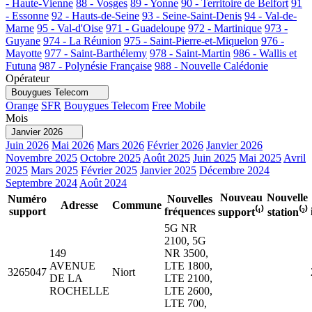
- Haute-Vienne
88 - Vosges
89 - Yonne
90 - Territoire de Belfort
91
- Essonne
92 - Hauts-de-Seine
93 - Seine-Saint-Denis
94 - Val-de-
Marne
95 - Val-d'Oise
971 - Guadeloupe
972 - Martinique
973 -
Guyane
974 - La Réunion
975 - Saint-Pierre-et-Miquelon
976 -
Mayotte
977 - Saint-Barthélemy
978 - Saint-Martin
986 - Wallis et
Futuna
987 - Polynésie Française
988 - Nouvelle Calédonie
Opérateur
Bouygues Telecom
Orange
SFR
Bouygues Telecom
Free Mobile
Mois
Janvier 2026
Juin 2026
Mai 2026
Mars 2026
Février 2026
Janvier 2026
Novembre 2025
Octobre 2025
Août 2025
Juin 2025
Mai 2025
Avril
2025
Mars 2025
Février 2025
Janvier 2025
Décembre 2024
Septembre 2024
Août 2024
Nouveau
Nouvelle
Numéro
Nouvelles
Adresse
Commune
support
fréquences
support⁽¹⁾
station⁽²⁾
5G NR
2100, 5G
149
NR 3500,
AVENUE
LTE 1800,
3265047
Niort
DE LA
LTE 2100,
ROCHELLE
LTE 2600,
LTE 700,