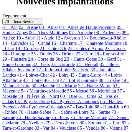
Nouvelles implantations
Département
79 - Deux-Sèvres
01 - Ain
02 - Aisne
03 - Allier
04 - Alpes-de-Haute Provence
05 -
Hautes-Alpes
06 - Alpes Maritimes
07 - Ardèche
08 - Ardennes
09 -
Ariège
10 - Aube
11 - Aude
12 - Aveyron
13 - Bouches-du-Rhône
14 - Calvados
15 - Cantal
16 - Charente
17 - Charente-Maritime
18
- Cher
19 - Corrèze
21 - Côte d'Or
22 - Côtes d'Armor
23 - Creuse
24 - Dordogne
25 - Doubs
26 - Drôme
27 - Eure
28 - Eure-et-Loir
29 - Finistère
2A - Corse du Sud
2B - Haute-Corse
30 - Gard
31 -
Haute-Garonne
32 - Gers
33 - Gironde
34 - Hérault
35 - Ille-et-
Vilaine
36 - Indre
37 - Indre-et-Loire
38 - Isère
39 - Jura
40 -
Landes
41 - Loir-et-Cher
42 - Loire
43 - Haute-Loire
44 - Loire-
Atlantique
45 - Loiret
46 - Lot
47 - Lot-et-Garonne
48 - Lozère
49 -
Maine-et-Loire
50 - Manche
51 - Marne
52 - Haute-Marne
53 -
Mayenne
54 - Meurthe-et-Moselle
55 - Meuse
56 - Morbihan
57 -
Moselle
58 - Nièvre
59 - Nord
60 - Oise
61 - Orne
62 - Pas-de-
Calais
63 - Puy-de-Dôme
64 - Pyrénées-Atlantiques
65 - Hautes-
Pyrénées
66 - Pyrénées-Orientales
67 - Bas-Rhin
68 - Haut-Rhin
69
- Rhône
70 - Haute-Saône
71 - Saône-et-Loire
72 - Sarthe
73 -
Savoie
74 - Haute-Savoie
75 - Paris
76 - Seine-Maritime
77 - Seine-
et-Marne
78 - Yvelines
79 - Deux-Sèvres
80 - Somme
81 - Tarn
82 -
Tarn-et-Garonne
83 - Var
84 - Vaucluse
85 - Vendée
86 - Vienne
87