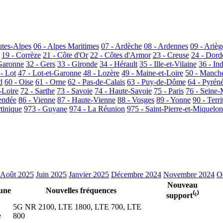
utes-Alpes
06 - Alpes Maritimes
07 - Ardèche
08 - Ardennes
09 - Arièg
19 - Corrèze
21 - Côte d'Or
22 - Côtes d'Armor
23 - Creuse
24 - Dor
Garonne
32 - Gers
33 - Gironde
34 - Hérault
35 - Ille-et-Vilaine
36 - In
 - Lot
47 - Lot-et-Garonne
48 - Lozère
49 - Maine-et-Loire
50 - Manch
d
60 - Oise
61 - Orne
62 - Pas-de-Calais
63 - Puy-de-Dôme
64 - Pyrén
-Loire
72 - Sarthe
73 - Savoie
74 - Haute-Savoie
75 - Paris
76 - Seine-
endée
86 - Vienne
87 - Haute-Vienne
88 - Vosges
89 - Yonne
90 - Terri
tinique
973 - Guyane
974 - La Réunion
975 - Saint-Pierre-et-Miquelon
Août 2025
Juin 2025
Janvier 2025
Décembre 2024
Novembre 2024
O
Nouveau
une
Nouvelles fréquences
support⁽¹⁾
5G NR 2100, LTE 1800, LTE 700, LTE
e
800