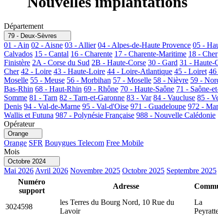
Nouvelles implantations
Département
79 - Deux-Sèvres
01 - Ain
02 - Aisne
03 - Allier
04 - Alpes-de-Haute Provence
05 - Ha
Calvados
15 - Cantal
16 - Charente
17 - Charente-Maritime
18 - Cher
Finistère
2A - Corse du Sud
2B - Haute-Corse
30 - Gard
31 - Haute-
Cher
42 - Loire
43 - Haute-Loire
44 - Loire-Atlantique
45 - Loiret
46
Moselle
55 - Meuse
56 - Morbihan
57 - Moselle
58 - Nièvre
59 - Nor
Bas-Rhin
68 - Haut-Rhin
69 - Rhône
70 - Haute-Saône
71 - Saône-et
Somme
81 - Tarn
82 - Tarn-et-Garonne
83 - Var
84 - Vaucluse
85 - V
Denis
94 - Val-de-Marne
95 - Val-d'Oise
971 - Guadeloupe
972 - Mar
Wallis et Futuna
987 - Polynésie Française
988 - Nouvelle Calédonie
Opérateur
Orange
Orange
SFR
Bouygues Telecom
Free Mobile
Mois
Octobre 2024
Mai 2026
Avril 2026
Novembre 2025
Octobre 2025
Septembre 2025
Numéro
Adresse
Comm
support
les Terres du Bourg Nord, 10 Rue du
La
3024598
Lavoir
Peyratt