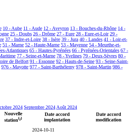
e
10 - Aube
11 - Aude
12 - Aveyron
13 - Bouches-du-Rhône
14 -
dogne
25 - Doubs
26 - Drôme
27 - Eure
28 - Eure-et-Loir
29 -
dre
37 - Indre-et-Loire
38 - Isère
39 - Jura
40 - Landes
41 - Loir-et-
e
51 - Marne
52 - Haute-Marne
53 - Mayenne
54 - Meurthe-et-
ées-Atlantiques
65 - Hautes-Pyrénées
66 - Pyrénées-Orientales
67 -
Maritime
77 - Seine-et-Marne
78 - Yvelines
79 - Deux-Sèvres
80 -
toire de Belfort
91 - Essonne
92 - Hauts-de-Seine
93 - Seine-Saint-
976 - Mayotte
977 - Saint-Barthélemy
978 - Saint-Martin
986 -
ctobre 2024
Septembre 2024
Août 2024
Nouvelle
Date accord
Date accord
implantation
modification
station⁽²⁾
2024-10-11