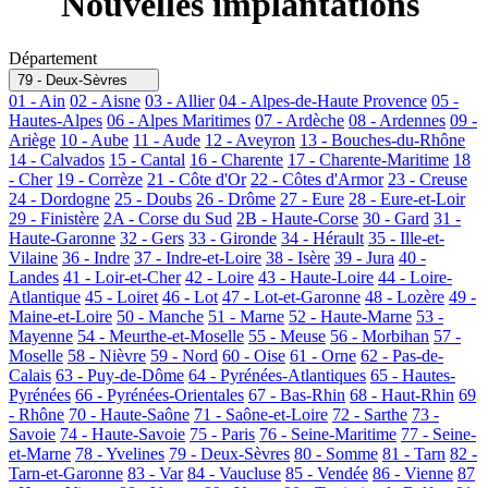
Nouvelles implantations
Département
79 - Deux-Sèvres
01 - Ain
02 - Aisne
03 - Allier
04 - Alpes-de-Haute Provence
05 -
Hautes-Alpes
06 - Alpes Maritimes
07 - Ardèche
08 - Ardennes
09 -
Ariège
10 - Aube
11 - Aude
12 - Aveyron
13 - Bouches-du-Rhône
14 - Calvados
15 - Cantal
16 - Charente
17 - Charente-Maritime
18
- Cher
19 - Corrèze
21 - Côte d'Or
22 - Côtes d'Armor
23 - Creuse
24 - Dordogne
25 - Doubs
26 - Drôme
27 - Eure
28 - Eure-et-Loir
29 - Finistère
2A - Corse du Sud
2B - Haute-Corse
30 - Gard
31 -
Haute-Garonne
32 - Gers
33 - Gironde
34 - Hérault
35 - Ille-et-
Vilaine
36 - Indre
37 - Indre-et-Loire
38 - Isère
39 - Jura
40 -
Landes
41 - Loir-et-Cher
42 - Loire
43 - Haute-Loire
44 - Loire-
Atlantique
45 - Loiret
46 - Lot
47 - Lot-et-Garonne
48 - Lozère
49 -
Maine-et-Loire
50 - Manche
51 - Marne
52 - Haute-Marne
53 -
Mayenne
54 - Meurthe-et-Moselle
55 - Meuse
56 - Morbihan
57 -
Moselle
58 - Nièvre
59 - Nord
60 - Oise
61 - Orne
62 - Pas-de-
Calais
63 - Puy-de-Dôme
64 - Pyrénées-Atlantiques
65 - Hautes-
Pyrénées
66 - Pyrénées-Orientales
67 - Bas-Rhin
68 - Haut-Rhin
69
- Rhône
70 - Haute-Saône
71 - Saône-et-Loire
72 - Sarthe
73 -
Savoie
74 - Haute-Savoie
75 - Paris
76 - Seine-Maritime
77 - Seine-
et-Marne
78 - Yvelines
79 - Deux-Sèvres
80 - Somme
81 - Tarn
82 -
Tarn-et-Garonne
83 - Var
84 - Vaucluse
85 - Vendée
86 - Vienne
87