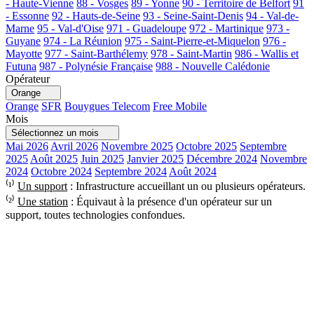
- Haute-Vienne
88 - Vosges
89 - Yonne
90 - Territoire de Belfort
91
- Essonne
92 - Hauts-de-Seine
93 - Seine-Saint-Denis
94 - Val-de-
Marne
95 - Val-d'Oise
971 - Guadeloupe
972 - Martinique
973 -
Guyane
974 - La Réunion
975 - Saint-Pierre-et-Miquelon
976 -
Mayotte
977 - Saint-Barthélemy
978 - Saint-Martin
986 - Wallis et
Futuna
987 - Polynésie Française
988 - Nouvelle Calédonie
Opérateur
Orange
Orange
SFR
Bouygues Telecom
Free Mobile
Mois
Sélectionnez un mois
Mai 2026
Avril 2026
Novembre 2025
Octobre 2025
Septembre
2025
Août 2025
Juin 2025
Janvier 2025
Décembre 2024
Novembre
2024
Octobre 2024
Septembre 2024
Août 2024
⁽¹⁾
Un support
: Infrastructure accueillant un ou plusieurs opérateurs.
⁽²⁾
Une station
: Équivaut à la présence d'un opérateur sur un
support, toutes technologies confondues.