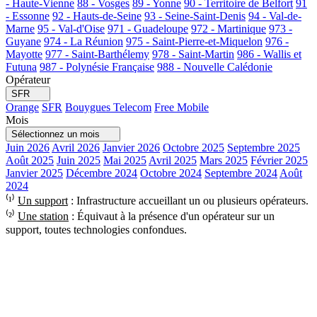
- Haute-Vienne
88 - Vosges
89 - Yonne
90 - Territoire de Belfort
91
- Essonne
92 - Hauts-de-Seine
93 - Seine-Saint-Denis
94 - Val-de-
Marne
95 - Val-d'Oise
971 - Guadeloupe
972 - Martinique
973 -
Guyane
974 - La Réunion
975 - Saint-Pierre-et-Miquelon
976 -
Mayotte
977 - Saint-Barthélemy
978 - Saint-Martin
986 - Wallis et
Futuna
987 - Polynésie Française
988 - Nouvelle Calédonie
Opérateur
SFR
Orange
SFR
Bouygues Telecom
Free Mobile
Mois
Sélectionnez un mois
Juin 2026
Avril 2026
Janvier 2026
Octobre 2025
Septembre 2025
Août 2025
Juin 2025
Mai 2025
Avril 2025
Mars 2025
Février 2025
Janvier 2025
Décembre 2024
Octobre 2024
Septembre 2024
Août
2024
⁽¹⁾
Un support
: Infrastructure accueillant un ou plusieurs opérateurs.
⁽²⁾
Une station
: Équivaut à la présence d'un opérateur sur un
support, toutes technologies confondues.