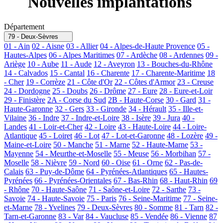
Nouvelles implantations
Département
79 - Deux-Sèvres
01 - Ain
02 - Aisne
03 - Allier
04 - Alpes-de-Haute Provence
05 -
Hautes-Alpes
06 - Alpes Maritimes
07 - Ardèche
08 - Ardennes
09 -
Ariège
10 - Aube
11 - Aude
12 - Aveyron
13 - Bouches-du-Rhône
14 - Calvados
15 - Cantal
16 - Charente
17 - Charente-Maritime
18
- Cher
19 - Corrèze
21 - Côte d'Or
22 - Côtes d'Armor
23 - Creuse
24 - Dordogne
25 - Doubs
26 - Drôme
27 - Eure
28 - Eure-et-Loir
29 - Finistère
2A - Corse du Sud
2B - Haute-Corse
30 - Gard
31 -
Haute-Garonne
32 - Gers
33 - Gironde
34 - Hérault
35 - Ille-et-
Vilaine
36 - Indre
37 - Indre-et-Loire
38 - Isère
39 - Jura
40 -
Landes
41 - Loir-et-Cher
42 - Loire
43 - Haute-Loire
44 - Loire-
Atlantique
45 - Loiret
46 - Lot
47 - Lot-et-Garonne
48 - Lozère
49 -
Maine-et-Loire
50 - Manche
51 - Marne
52 - Haute-Marne
53 -
Mayenne
54 - Meurthe-et-Moselle
55 - Meuse
56 - Morbihan
57 -
Moselle
58 - Nièvre
59 - Nord
60 - Oise
61 - Orne
62 - Pas-de-
Calais
63 - Puy-de-Dôme
64 - Pyrénées-Atlantiques
65 - Hautes-
Pyrénées
66 - Pyrénées-Orientales
67 - Bas-Rhin
68 - Haut-Rhin
69
- Rhône
70 - Haute-Saône
71 - Saône-et-Loire
72 - Sarthe
73 -
Savoie
74 - Haute-Savoie
75 - Paris
76 - Seine-Maritime
77 - Seine-
et-Marne
78 - Yvelines
79 - Deux-Sèvres
80 - Somme
81 - Tarn
82 -
Tarn-et-Garonne
83 - Var
84 - Vaucluse
85 - Vendée
86 - Vienne
87