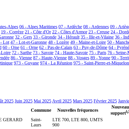
utes-Alpes
06 - Alpes Maritimes
07 - Ardèche
08 - Ardennes
09 - Arièg
19 - Corrèze
21 - Côte d'Or
22 - Côtes d'Armor
23 - Creuse
24 - Dor
Garonne
32 - Gers
33 - Gironde
34 - Hérault
35 - Ille-et-Vilaine
36 - In
 - Lot
47 - Lot-et-Garonne
48 - Lozère
49 - Maine-et-Loire
50 - Manch
d
60 - Oise
61 - Orne
62 - Pas-de-Calais
63 - Puy-de-Dôme
64 - Pyrén
-Loire
72 - Sarthe
73 - Savoie
74 - Haute-Savoie
75 - Paris
76 - Seine-
endée
86 - Vienne
87 - Haute-Vienne
88 - Vosges
89 - Yonne
90 - Terri
tinique
973 - Guyane
974 - La Réunion
975 - Saint-Pierre-et-Miquelon
ût 2025
Juin 2025
Mai 2025
Avril 2025
Mars 2025
Février 2025
Janvi
Nouveau
Commune
Nouvelles fréquences
support⁽¹
DE GERARD
Saint-
LTE 700, LTE 800, UMTS
Laurs
900