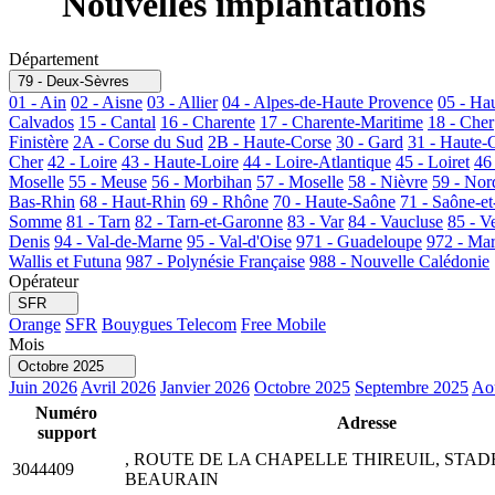
Nouvelles implantations
Département
79 - Deux-Sèvres
01 - Ain
02 - Aisne
03 - Allier
04 - Alpes-de-Haute Provence
05 - Ha
Calvados
15 - Cantal
16 - Charente
17 - Charente-Maritime
18 - Cher
Finistère
2A - Corse du Sud
2B - Haute-Corse
30 - Gard
31 - Haute-
Cher
42 - Loire
43 - Haute-Loire
44 - Loire-Atlantique
45 - Loiret
46
Moselle
55 - Meuse
56 - Morbihan
57 - Moselle
58 - Nièvre
59 - Nor
Bas-Rhin
68 - Haut-Rhin
69 - Rhône
70 - Haute-Saône
71 - Saône-et
Somme
81 - Tarn
82 - Tarn-et-Garonne
83 - Var
84 - Vaucluse
85 - V
Denis
94 - Val-de-Marne
95 - Val-d'Oise
971 - Guadeloupe
972 - Mar
Wallis et Futuna
987 - Polynésie Française
988 - Nouvelle Calédonie
Opérateur
SFR
Orange
SFR
Bouygues Telecom
Free Mobile
Mois
Octobre 2025
Juin 2026
Avril 2026
Janvier 2026
Octobre 2025
Septembre 2025
Ao
Numéro
Adresse
support
, ROUTE DE LA CHAPELLE THIREUIL, STA
3044409
BEAURAIN