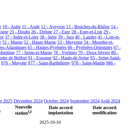
e
10 - Aube
11 - Aude
12 - Aveyron
13 - Bouches-du-Rhône
14 -
dogne
25 - Doubs
26 - Drôme
27 - Eure
28 - Eure-et-Loir
29 -
dre
37 - Indre-et-Loire
38 - Isère
39 - Jura
40 - Landes
41 - Loir-et-
e
51 - Marne
52 - Haute-Marne
53 - Mayenne
54 - Meurthe-et-
ées-Atlantiques
65 - Hautes-Pyrénées
66 - Pyrénées-Orientales
67 -
Maritime
77 - Seine-et-Marne
78 - Yvelines
79 - Deux-Sèvres
80 -
toire de Belfort
91 - Essonne
92 - Hauts-de-Seine
93 - Seine-Saint-
976 - Mayotte
977 - Saint-Barthélemy
978 - Saint-Martin
986 -
er 2025
Décembre 2024
Octobre 2024
Septembre 2024
Août 2024
Nouvelle
Date accord
Date accord
implantation
modification
⁾
station⁽²⁾
2025-10-10