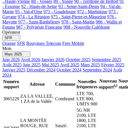
- Haute-Vienne
88 - Vosges
89 - Yonne
90 - Territoire de Belfort
91
- Essonne
92 - Hauts-de-Seine
93 - Seine-Saint-Denis
94 - Val-de-
Marne
95 - Val-d'Oise
971 - Guadeloupe
972 - Martinique
973 -
Guyane
974 - La Réunion
975 - Saint-Pierre-et-Miquelon
976 -
Mayotte
977 - Saint-Barthélemy
978 - Saint-Martin
986 - Wallis et
Futuna
987 - Polynésie Française
988 - Nouvelle Calédonie
Opérateur
SFR
Orange
SFR
Bouygues Telecom
Free Mobile
Mois
Mars 2025
Juin 2026
Avril 2026
Janvier 2026
Octobre 2025
Septembre 2025
Août 2025
Juin 2025
Mai 2025
Avril 2025
Mars 2025
Février 2025
Janvier 2025
Décembre 2024
Octobre 2024
Septembre 2024
Août
2024
Nouveau
Nouv
Numéro
Nouvelles
Adresse
Commune
support
fréquences
support⁽¹⁾
stati
LTE 700,
ZA LA VALLEE,
3065229
Combrand
LTE 800,
1 ZA de la Vallée
UMTS 900
5G NR
2100, LTE
LA MONTÉE
1800, LTE
ROUGE, RUE
Sauzé-
2100, LTE