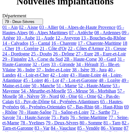
Nouvelles implantations
Département
79 - Deux-Sèvres
01 - Ain
02 - Aisne
03 - Allier
04 - Alpes-de-Haute Provence
05 -
Hautes-Alpes
06 - Alpes Maritimes
07 - Ardèche
08 - Ardennes
09 -
Ariège
10 - Aube
11 - Aude
12 - Aveyron
13 - Bouches-du-Rhône
14 - Calvados
15 - Cantal
16 - Charente
17 - Charente-Maritime
18
- Cher
19 - Corrèze
21 - Côte d'Or
22 - Côtes d'Armor
23 - Creuse
24 - Dordogne
25 - Doubs
26 - Drôme
27 - Eure
28 - Eure-et-Loir
29 - Finistère
2A - Corse du Sud
2B - Haute-Corse
30 - Gard
31 -
Haute-Garonne
32 - Gers
33 - Gironde
34 - Hérault
35 - Ille-et-
Vilaine
36 - Indre
37 - Indre-et-Loire
38 - Isère
39 - Jura
40 -
Landes
41 - Loir-et-Cher
42 - Loire
43 - Haute-Loire
44 - Loire-
Atlantique
45 - Loiret
46 - Lot
47 - Lot-et-Garonne
48 - Lozère
49 -
Maine-et-Loire
50 - Manche
51 - Marne
52 - Haute-Marne
53 -
Mayenne
54 - Meurthe-et-Moselle
55 - Meuse
56 - Morbihan
57 -
Moselle
58 - Nièvre
59 - Nord
60 - Oise
61 - Orne
62 - Pas-de-
Calais
63 - Puy-de-Dôme
64 - Pyrénées-Atlantiques
65 - Hautes-
Pyrénées
66 - Pyrénées-Orientales
67 - Bas-Rhin
68 - Haut-Rhin
69
- Rhône
70 - Haute-Saône
71 - Saône-et-Loire
72 - Sarthe
73 -
Savoie
74 - Haute-Savoie
75 - Paris
76 - Seine-Maritime
77 - Seine-
et-Marne
78 - Yvelines
79 - Deux-Sèvres
80 - Somme
81 - Tarn
82 -
Tarn-et-Garonne
83 - Var
84 - Vaucluse
85 - Vendée
86 - Vienne
87