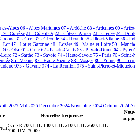
utes-Alpes
06 - Alpes Maritimes
07 - Ardèche
08 - Ardennes
09 - Arièg
19 - Corrèze
21 - Côte d'Or
22 - Côtes d'Armor
23 - Creuse
24 - Dor
Garonne
32 - Gers
33 - Gironde
34 - Hérault
35 - Ille-et-Vilaine
36 - In
 - Lot
47 - Lot-et-Garonne
48 - Lozère
49 - Maine-et-Loire
50 - Manch
d
60 - Oise
61 - Orne
62 - Pas-de-Calais
63 - Puy-de-Dôme
64 - Pyrén
-Loire
72 - Sarthe
73 - Savoie
74 - Haute-Savoie
75 - Paris
76 - Seine-
endée
86 - Vienne
87 - Haute-Vienne
88 - Vosges
89 - Yonne
90 - Terri
tinique
973 - Guyane
974 - La Réunion
975 - Saint-Pierre-et-Miquelon
Août 2025
Mai 2025
Décembre 2024
Novembre 2024
Octobre 2024
Ao
Nouv
ne
Nouvelles fréquences
suppo
5G NR 700, LTE 1800, LTE 2100, LTE 2600, LTE
yran
700, UMTS 900