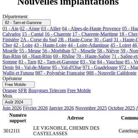
Nouvelles implantations
Département
82 - Tarn-et-Garonne
01 - Ain
02 - Aisne
03 - Allier
04 - Alpes-de-Haute Provence
05 - Ha
Calvados
15 - Cantal
16 - Charente
17 - Charente-Maritime
18 - Cher
Finistère
2A - Corse du Sud
2B - Haute-Corse
30 - Gard
31 - Haute-
Cher
42 - Loire
43 - Haute-Loire
44 - Loire-Atlantique
45 - Loiret
46
Moselle
55 - Meuse
56 - Morbihan
57 - Moselle
58 - Nièvre
59 - Nor
Bas-Rhin
68 - Haut-Rhin
69 - Rhône
70 - Haute-Saône
71 - Saône-et
Somme
81 - Tarn
82 - Tarn-et-Garonne
83 - Var
84 - Vaucluse
85 - V
Denis
94 - Val-de-Marne
95 - Val-d'Oise
971 - Guadeloupe
972 - Mar
Wallis et Futuna
987 - Polynésie Française
988 - Nouvelle Calédonie
Opérateur
Free Mobile
Orange
SFR
Bouygues Telecom
Free Mobile
Mois
Août 2024
Juin 2026
Février 2026
Janvier 2026
Novembre 2025
Octobre 2025
Numéro
Adresse
Commu
support
LE VIGNOBLE, CHEMIN DES
3012111
Castelma
CASTELASSES