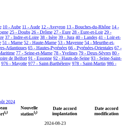
e
10 - Aube
11 - Aude
12 - Aveyron
13 - Bouches-du-Rhône
14 -
dogne
25 - Doubs
26 - Drôme
27 - Eure
28 - Eure-et-Loir
29 -
dre
37 - Indre-et-Loire
38 - Isère
39 - Jura
40 - Landes
41 - Loir-et-
e
51 - Marne
52 - Haute-Marne
53 - Mayenne
54 - Meurthe-et-
ées-Atlantiques
65 - Hautes-Pyrénées
66 - Pyrénées-Orientales
67 -
Maritime
77 - Seine-et-Marne
78 - Yvelines
79 - Deux-Sèvres
80 -
toire de Belfort
91 - Essonne
92 - Hauts-de-Seine
93 - Seine-Saint-
976 - Mayotte
977 - Saint-Barthélemy
978 - Saint-Martin
986 -
ût 2024
eau
Nouvelle
Date accord
Date accord
implantation
modification
rt⁽¹⁾
station⁽²⁾
2024-08-23