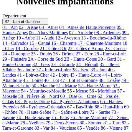
Nouvelles implantations
Département
82 - Tarn-et-Garonne
01 - Ain
02 - Aisne
03 - Allier
04 - Alpes-de-Haute Provence
05 -
Hautes-Alpes
06 - Alpes Maritimes
07 - Ardèche
08 - Ardennes
09 -
Ariège
10 - Aube
11 - Aude
12 - Aveyron
13 - Bouches-du-Rhône
14 - Calvados
15 - Cantal
16 - Charente
17 - Charente-Maritime
18
- Cher
19 - Corrèze
21 - Côte d'Or
22 - Côtes d'Armor
23 - Creuse
24 - Dordogne
25 - Doubs
26 - Drôme
27 - Eure
28 - Eure-et-Loir
29 - Finistère
2A - Corse du Sud
2B - Haute-Corse
30 - Gard
31 -
Haute-Garonne
32 - Gers
33 - Gironde
34 - Hérault
35 - Ille-et-
Vilaine
36 - Indre
37 - Indre-et-Loire
38 - Isère
39 - Jura
40 -
Landes
41 - Loir-et-Cher
42 - Loire
43 - Haute-Loire
44 - Loire-
Atlantique
45 - Loiret
46 - Lot
47 - Lot-et-Garonne
48 - Lozère
49 -
Maine-et-Loire
50 - Manche
51 - Marne
52 - Haute-Marne
53 -
Mayenne
54 - Meurthe-et-Moselle
55 - Meuse
56 - Morbihan
57 -
Moselle
58 - Nièvre
59 - Nord
60 - Oise
61 - Orne
62 - Pas-de-
Calais
63 - Puy-de-Dôme
64 - Pyrénées-Atlantiques
65 - Hautes-
Pyrénées
66 - Pyrénées-Orientales
67 - Bas-Rhin
68 - Haut-Rhin
69
- Rhône
70 - Haute-Saône
71 - Saône-et-Loire
72 - Sarthe
73 -
Savoie
74 - Haute-Savoie
75 - Paris
76 - Seine-Maritime
77 - Seine-
et-Marne
78 - Yvelines
79 - Deux-Sèvres
80 - Somme
81 - Tarn
82 -
Tarn-et-Garonne
83 - Var
84 - Vaucluse
85 - Vendée
86 - Vienne
87