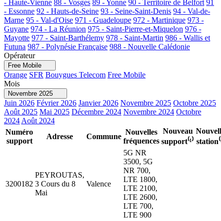
- Haute-Vienne
88 - Vosges
89 - Yonne
90 - Territoire de Belfort
91
- Essonne
92 - Hauts-de-Seine
93 - Seine-Saint-Denis
94 - Val-de-
Marne
95 - Val-d'Oise
971 - Guadeloupe
972 - Martinique
973 -
Guyane
974 - La Réunion
975 - Saint-Pierre-et-Miquelon
976 -
Mayotte
977 - Saint-Barthélemy
978 - Saint-Martin
986 - Wallis et
Futuna
987 - Polynésie Française
988 - Nouvelle Calédonie
Opérateur
Free Mobile
Orange
SFR
Bouygues Telecom
Free Mobile
Mois
Novembre 2025
Juin 2026
Février 2026
Janvier 2026
Novembre 2025
Octobre 2025
Août 2025
Mai 2025
Décembre 2024
Novembre 2024
Octobre
2024
Août 2024
Nouveau
Nouvel
Numéro
Nouvelles
Adresse
Commune
support
fréquences
support⁽¹⁾
station⁽
5G NR
3500, 5G
NR 700,
PEYROUTAS,
LTE 1800,
3200182
3 Cours du 8
Valence
LTE 2100,
Mai
LTE 2600,
LTE 700,
LTE 900