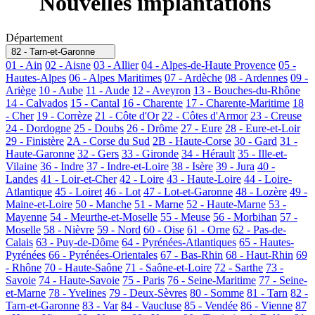
Nouvelles implantations
Département
82 - Tarn-et-Garonne
01 - Ain
02 - Aisne
03 - Allier
04 - Alpes-de-Haute Provence
05 -
Hautes-Alpes
06 - Alpes Maritimes
07 - Ardèche
08 - Ardennes
09 -
Ariège
10 - Aube
11 - Aude
12 - Aveyron
13 - Bouches-du-Rhône
14 - Calvados
15 - Cantal
16 - Charente
17 - Charente-Maritime
18
- Cher
19 - Corrèze
21 - Côte d'Or
22 - Côtes d'Armor
23 - Creuse
24 - Dordogne
25 - Doubs
26 - Drôme
27 - Eure
28 - Eure-et-Loir
29 - Finistère
2A - Corse du Sud
2B - Haute-Corse
30 - Gard
31 -
Haute-Garonne
32 - Gers
33 - Gironde
34 - Hérault
35 - Ille-et-
Vilaine
36 - Indre
37 - Indre-et-Loire
38 - Isère
39 - Jura
40 -
Landes
41 - Loir-et-Cher
42 - Loire
43 - Haute-Loire
44 - Loire-
Atlantique
45 - Loiret
46 - Lot
47 - Lot-et-Garonne
48 - Lozère
49 -
Maine-et-Loire
50 - Manche
51 - Marne
52 - Haute-Marne
53 -
Mayenne
54 - Meurthe-et-Moselle
55 - Meuse
56 - Morbihan
57 -
Moselle
58 - Nièvre
59 - Nord
60 - Oise
61 - Orne
62 - Pas-de-
Calais
63 - Puy-de-Dôme
64 - Pyrénées-Atlantiques
65 - Hautes-
Pyrénées
66 - Pyrénées-Orientales
67 - Bas-Rhin
68 - Haut-Rhin
69
- Rhône
70 - Haute-Saône
71 - Saône-et-Loire
72 - Sarthe
73 -
Savoie
74 - Haute-Savoie
75 - Paris
76 - Seine-Maritime
77 - Seine-
et-Marne
78 - Yvelines
79 - Deux-Sèvres
80 - Somme
81 - Tarn
82 -
Tarn-et-Garonne
83 - Var
84 - Vaucluse
85 - Vendée
86 - Vienne
87