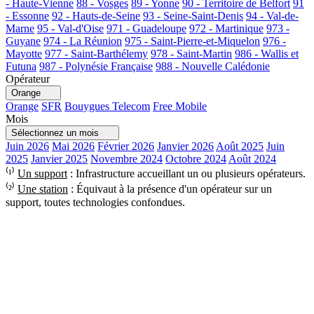
- Haute-Vienne
88 - Vosges
89 - Yonne
90 - Territoire de Belfort
91
- Essonne
92 - Hauts-de-Seine
93 - Seine-Saint-Denis
94 - Val-de-
Marne
95 - Val-d'Oise
971 - Guadeloupe
972 - Martinique
973 -
Guyane
974 - La Réunion
975 - Saint-Pierre-et-Miquelon
976 -
Mayotte
977 - Saint-Barthélemy
978 - Saint-Martin
986 - Wallis et
Futuna
987 - Polynésie Française
988 - Nouvelle Calédonie
Opérateur
Orange
Orange
SFR
Bouygues Telecom
Free Mobile
Mois
Sélectionnez un mois
Juin 2026
Mai 2026
Février 2026
Janvier 2026
Août 2025
Juin
2025
Janvier 2025
Novembre 2024
Octobre 2024
Août 2024
⁽¹⁾
Un support
: Infrastructure accueillant un ou plusieurs opérateurs.
⁽²⁾
Une station
: Équivaut à la présence d'un opérateur sur un
support, toutes technologies confondues.