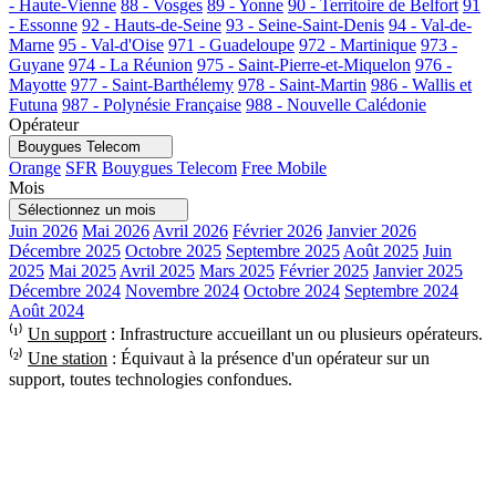
- Haute-Vienne
88 - Vosges
89 - Yonne
90 - Territoire de Belfort
91
- Essonne
92 - Hauts-de-Seine
93 - Seine-Saint-Denis
94 - Val-de-
Marne
95 - Val-d'Oise
971 - Guadeloupe
972 - Martinique
973 -
Guyane
974 - La Réunion
975 - Saint-Pierre-et-Miquelon
976 -
Mayotte
977 - Saint-Barthélemy
978 - Saint-Martin
986 - Wallis et
Futuna
987 - Polynésie Française
988 - Nouvelle Calédonie
Opérateur
Bouygues Telecom
Orange
SFR
Bouygues Telecom
Free Mobile
Mois
Sélectionnez un mois
Juin 2026
Mai 2026
Avril 2026
Février 2026
Janvier 2026
Décembre 2025
Octobre 2025
Septembre 2025
Août 2025
Juin
2025
Mai 2025
Avril 2025
Mars 2025
Février 2025
Janvier 2025
Décembre 2024
Novembre 2024
Octobre 2024
Septembre 2024
Août 2024
⁽¹⁾
Un support
: Infrastructure accueillant un ou plusieurs opérateurs.
⁽²⁾
Une station
: Équivaut à la présence d'un opérateur sur un
support, toutes technologies confondues.