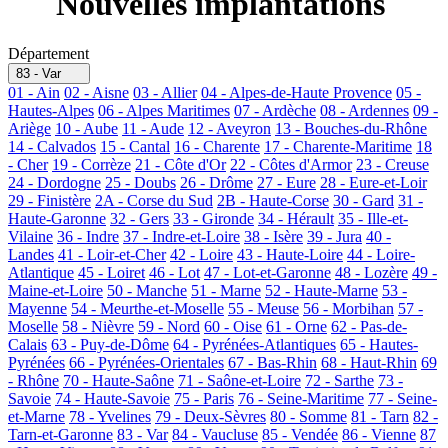
Nouvelles implantations
Département
83 - Var
01 - Ain
02 - Aisne
03 - Allier
04 - Alpes-de-Haute Provence
05 -
Hautes-Alpes
06 - Alpes Maritimes
07 - Ardèche
08 - Ardennes
09 -
Ariège
10 - Aube
11 - Aude
12 - Aveyron
13 - Bouches-du-Rhône
14 - Calvados
15 - Cantal
16 - Charente
17 - Charente-Maritime
18
- Cher
19 - Corrèze
21 - Côte d'Or
22 - Côtes d'Armor
23 - Creuse
24 - Dordogne
25 - Doubs
26 - Drôme
27 - Eure
28 - Eure-et-Loir
29 - Finistère
2A - Corse du Sud
2B - Haute-Corse
30 - Gard
31 -
Haute-Garonne
32 - Gers
33 - Gironde
34 - Hérault
35 - Ille-et-
Vilaine
36 - Indre
37 - Indre-et-Loire
38 - Isère
39 - Jura
40 -
Landes
41 - Loir-et-Cher
42 - Loire
43 - Haute-Loire
44 - Loire-
Atlantique
45 - Loiret
46 - Lot
47 - Lot-et-Garonne
48 - Lozère
49 -
Maine-et-Loire
50 - Manche
51 - Marne
52 - Haute-Marne
53 -
Mayenne
54 - Meurthe-et-Moselle
55 - Meuse
56 - Morbihan
57 -
Moselle
58 - Nièvre
59 - Nord
60 - Oise
61 - Orne
62 - Pas-de-
Calais
63 - Puy-de-Dôme
64 - Pyrénées-Atlantiques
65 - Hautes-
Pyrénées
66 - Pyrénées-Orientales
67 - Bas-Rhin
68 - Haut-Rhin
69
- Rhône
70 - Haute-Saône
71 - Saône-et-Loire
72 - Sarthe
73 -
Savoie
74 - Haute-Savoie
75 - Paris
76 - Seine-Maritime
77 - Seine-
et-Marne
78 - Yvelines
79 - Deux-Sèvres
80 - Somme
81 - Tarn
82 -
Tarn-et-Garonne
83 - Var
84 - Vaucluse
85 - Vendée
86 - Vienne
87