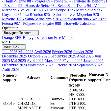
- Haute-Vienne
88 - Vosges
89 - Yonne
90 - Territoire de Belfort
91
- Essonne
92 - Hauts-de-Seine
93 - Seine-Saint-Denis
94 - Val-de-
Marne
95 - Val-d'Oise
971 - Guadeloupe
972 - Martinique
973 -
Guyane
974 - La Réunion
975 - Saint-Pierre-et-Miquelon
976 -
Mayotte
977 - Saint-Barthélemy
978 - Saint-Martin
986 - Wallis et
Futuna
987 - Polynésie Française
988 - Nouvelle Calédonie
Opérateur
Bouygues Telecom
Orange
SFR
Bouygues Telecom
Free Mobile
Mois
Août 2025
Juin 2026
Mai 2026
Avril 2026
Février 2026
Janvier 2026
Décembre 2025
Octobre 2025
Septembre 2025
Août 2025
Juin
2025
Mai 2025
Avril 2025
Mars 2025
Février 2025
Janvier 2025
Décembre 2024
Novembre 2024
Octobre 2024
Septembre 2024
Août 2024
Nouveau
No
Numéro
Nouvelles
Adresse
Commune
support
fréquences
support⁽¹⁾
sta
5G NR
2100, 5G
NR 3500,
GAOUBI, 556 A
Bormes-
LTE 1800,
3130194
CHEM DE
les-
LTE 2100,
MANJASTRE
Mimosas
LTE 2600,