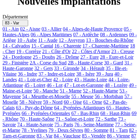
Nouvelles implantations
Département
83 - Var
01 - Ain
02 - Aisne
03 - Allier
04 - Alpes-de-Haute Provence
05 -
Hautes-Alpes
06 - Alpes Maritimes
07 - Ardèche
08 - Ardennes
09 -
Ariège
10 - Aube
11 - Aude
12 - Aveyron
13 - Bouches-du-Rhône
14 - Calvados
15 - Cantal
16 - Charente
17 - Charente-Maritime
18
- Cher
19 - Corrèze
21 - Côte d'Or
22 - Côtes d'Armor
23 - Creuse
24 - Dordogne
25 - Doubs
26 - Drôme
27 - Eure
28 - Eure-et-Loir
29 - Finistère
2A - Corse du Sud
2B - Haute-Corse
30 - Gard
31 -
Haute-Garonne
32 - Gers
33 - Gironde
34 - Hérault
35 - Ille-et-
Vilaine
36 - Indre
37 - Indre-et-Loire
38 - Isère
39 - Jura
40 -
Landes
41 - Loir-et-Cher
42 - Loire
43 - Haute-Loire
44 - Loire-
Atlantique
45 - Loiret
46 - Lot
47 - Lot-et-Garonne
48 - Lozère
49 -
Maine-et-Loire
50 - Manche
51 - Marne
52 - Haute-Marne
53 -
Mayenne
54 - Meurthe-et-Moselle
55 - Meuse
56 - Morbihan
57 -
Moselle
58 - Nièvre
59 - Nord
60 - Oise
61 - Orne
62 - Pas-de-
Calais
63 - Puy-de-Dôme
64 - Pyrénées-Atlantiques
65 - Hautes-
Pyrénées
66 - Pyrénées-Orientales
67 - Bas-Rhin
68 - Haut-Rhin
69
- Rhône
70 - Haute-Saône
71 - Saône-et-Loire
72 - Sarthe
73 -
Savoie
74 - Haute-Savoie
75 - Paris
76 - Seine-Maritime
77 - Seine-
et-Marne
78 - Yvelines
79 - Deux-Sèvres
80 - Somme
81 - Tarn
82 -
Tarn-et-Garonne
83 - Var
84 - Vaucluse
85 - Vendée
86 - Vienne
87