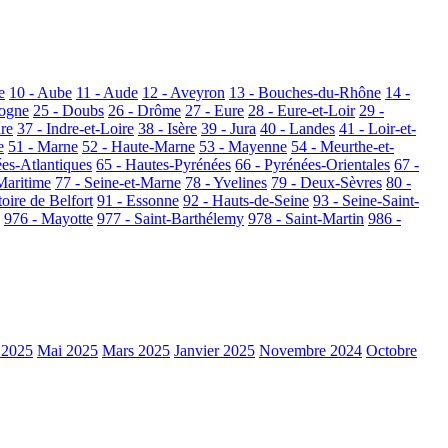
e
10 - Aube
11 - Aude
12 - Aveyron
13 - Bouches-du-Rhône
14 -
dogne
25 - Doubs
26 - Drôme
27 - Eure
28 - Eure-et-Loir
29 -
dre
37 - Indre-et-Loire
38 - Isère
39 - Jura
40 - Landes
41 - Loir-et-
e
51 - Marne
52 - Haute-Marne
53 - Mayenne
54 - Meurthe-et-
ées-Atlantiques
65 - Hautes-Pyrénées
66 - Pyrénées-Orientales
67 -
Maritime
77 - Seine-et-Marne
78 - Yvelines
79 - Deux-Sèvres
80 -
toire de Belfort
91 - Essonne
92 - Hauts-de-Seine
93 - Seine-Saint-
976 - Mayotte
977 - Saint-Barthélemy
978 - Saint-Martin
986 -
 2025
Mai 2025
Mars 2025
Janvier 2025
Novembre 2024
Octobre