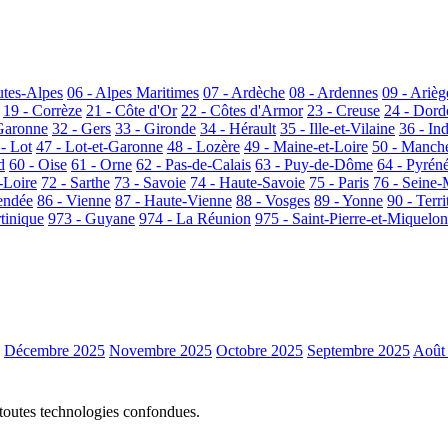
utes-Alpes
06 - Alpes Maritimes
07 - Ardèche
08 - Ardennes
09 - Arièg
19 - Corrèze
21 - Côte d'Or
22 - Côtes d'Armor
23 - Creuse
24 - Dor
Garonne
32 - Gers
33 - Gironde
34 - Hérault
35 - Ille-et-Vilaine
36 - In
 - Lot
47 - Lot-et-Garonne
48 - Lozère
49 - Maine-et-Loire
50 - Manch
d
60 - Oise
61 - Orne
62 - Pas-de-Calais
63 - Puy-de-Dôme
64 - Pyrén
-Loire
72 - Sarthe
73 - Savoie
74 - Haute-Savoie
75 - Paris
76 - Seine-
endée
86 - Vienne
87 - Haute-Vienne
88 - Vosges
89 - Yonne
90 - Terri
tinique
973 - Guyane
974 - La Réunion
975 - Saint-Pierre-et-Miquelon
Décembre 2025
Novembre 2025
Octobre 2025
Septembre 2025
Août
 toutes technologies confondues.