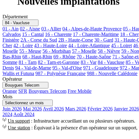
Nouvelles implantations
Département
84 - Vaucluse
01 - Ain
02 - Aisne
03 - Allier
04 - Alpes-de-Haute Provence
05 - Ha
Calvados
15 - Cantal
16 - Charente
17 - Charente-Maritime
18 - Cher
Finistère
2A - Corse du Sud
2B - Haute-Corse
30 - Gard
31 - Haute-
Cher
42 - Loire
43 - Haute-Loire
44 - Loire-Atlantique
45 - Loiret
46
Moselle
55 - Meuse
56 - Morbihan
57 - Moselle
58 - Nièvre
59 - Nor
Bas-Rhin
68 - Haut-Rhin
69 - Rhône
70 - Haute-Saône
71 - Saône-et
Somme
81 - Tarn
82 - Tarn-et-Garonne
83 - Var
84 - Vaucluse
85 - V
Denis
94 - Val-de-Marne
95 - Val-d'Oise
971 - Guadeloupe
972 - Mar
Wallis et Futuna
987 - Polynésie Française
988 - Nouvelle Calédonie
Opérateur
Bouygues Telecom
Orange
SFR
Bouygues Telecom
Free Mobile
Mois
Sélectionnez un mois
Juin 2026
Mai 2026
Avril 2026
Mars 2026
Février 2026
Janvier 2026
2024
Août 2024
⁽¹⁾
Un support
: Infrastructure accueillant un ou plusieurs opérateurs.
⁽²⁾
Une station
: Équivaut à la présence d'un opérateur sur un support,