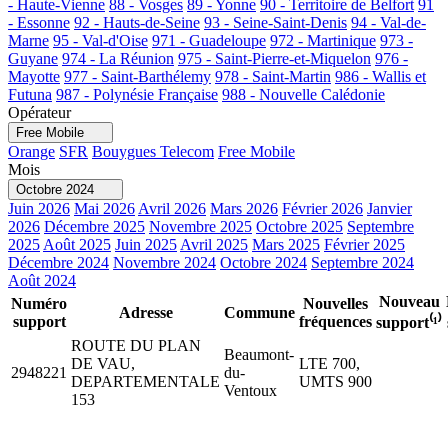
- Haute-Vienne
88 - Vosges
89 - Yonne
90 - Territoire de Belfort
91
- Essonne
92 - Hauts-de-Seine
93 - Seine-Saint-Denis
94 - Val-de-
Marne
95 - Val-d'Oise
971 - Guadeloupe
972 - Martinique
973 -
Guyane
974 - La Réunion
975 - Saint-Pierre-et-Miquelon
976 -
Mayotte
977 - Saint-Barthélemy
978 - Saint-Martin
986 - Wallis et
Futuna
987 - Polynésie Française
988 - Nouvelle Calédonie
Opérateur
Free Mobile
Orange
SFR
Bouygues Telecom
Free Mobile
Mois
Octobre 2024
Juin 2026
Mai 2026
Avril 2026
Mars 2026
Février 2026
Janvier
2026
Décembre 2025
Novembre 2025
Octobre 2025
Septembre
2025
Août 2025
Juin 2025
Avril 2025
Mars 2025
Février 2025
Décembre 2024
Novembre 2024
Octobre 2024
Septembre 2024
Août 2024
Nouveau
Numéro
Nouvelles
Adresse
Commune
support
fréquences
support⁽¹⁾
ROUTE DU PLAN
Beaumont-
DE VAU,
LTE 700,
2948221
du-
DEPARTEMENTALE
UMTS 900
Ventoux
153