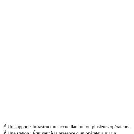
⁽¹⁾
Un support
: Infrastructure accueillant un ou plusieurs opérateurs.
⁽²⁾
Une station
: Équivaut à la présence d'un opérateur sur un