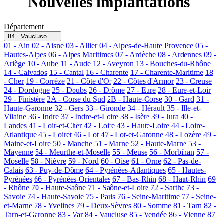
Nouvelles implantations
Département
84 - Vaucluse
01 - Ain
02 - Aisne
03 - Allier
04 - Alpes-de-Haute Provence
05 -
Hautes-Alpes
06 - Alpes Maritimes
07 - Ardèche
08 - Ardennes
09 -
Ariège
10 - Aube
11 - Aude
12 - Aveyron
13 - Bouches-du-Rhône
14 - Calvados
15 - Cantal
16 - Charente
17 - Charente-Maritime
18
- Cher
19 - Corrèze
21 - Côte d'Or
22 - Côtes d'Armor
23 - Creuse
24 - Dordogne
25 - Doubs
26 - Drôme
27 - Eure
28 - Eure-et-Loir
29 - Finistère
2A - Corse du Sud
2B - Haute-Corse
30 - Gard
31 -
Haute-Garonne
32 - Gers
33 - Gironde
34 - Hérault
35 - Ille-et-
Vilaine
36 - Indre
37 - Indre-et-Loire
38 - Isère
39 - Jura
40 -
Landes
41 - Loir-et-Cher
42 - Loire
43 - Haute-Loire
44 - Loire-
Atlantique
45 - Loiret
46 - Lot
47 - Lot-et-Garonne
48 - Lozère
49 -
Maine-et-Loire
50 - Manche
51 - Marne
52 - Haute-Marne
53 -
Mayenne
54 - Meurthe-et-Moselle
55 - Meuse
56 - Morbihan
57 -
Moselle
58 - Nièvre
59 - Nord
60 - Oise
61 - Orne
62 - Pas-de-
Calais
63 - Puy-de-Dôme
64 - Pyrénées-Atlantiques
65 - Hautes-
Pyrénées
66 - Pyrénées-Orientales
67 - Bas-Rhin
68 - Haut-Rhin
69
- Rhône
70 - Haute-Saône
71 - Saône-et-Loire
72 - Sarthe
73 -
Savoie
74 - Haute-Savoie
75 - Paris
76 - Seine-Maritime
77 - Seine-
et-Marne
78 - Yvelines
79 - Deux-Sèvres
80 - Somme
81 - Tarn
82 -
Tarn-et-Garonne
83 - Var
84 - Vaucluse
85 - Vendée
86 - Vienne
87