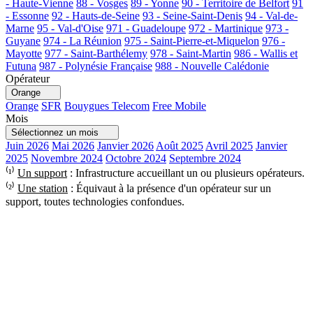
- Haute-Vienne
88 - Vosges
89 - Yonne
90 - Territoire de Belfort
91
- Essonne
92 - Hauts-de-Seine
93 - Seine-Saint-Denis
94 - Val-de-
Marne
95 - Val-d'Oise
971 - Guadeloupe
972 - Martinique
973 -
Guyane
974 - La Réunion
975 - Saint-Pierre-et-Miquelon
976 -
Mayotte
977 - Saint-Barthélemy
978 - Saint-Martin
986 - Wallis et
Futuna
987 - Polynésie Française
988 - Nouvelle Calédonie
Opérateur
Orange
Orange
SFR
Bouygues Telecom
Free Mobile
Mois
Sélectionnez un mois
Juin 2026
Mai 2026
Janvier 2026
Août 2025
Avril 2025
Janvier
2025
Novembre 2024
Octobre 2024
Septembre 2024
⁽¹⁾
Un support
: Infrastructure accueillant un ou plusieurs opérateurs.
⁽²⁾
Une station
: Équivaut à la présence d'un opérateur sur un
support, toutes technologies confondues.