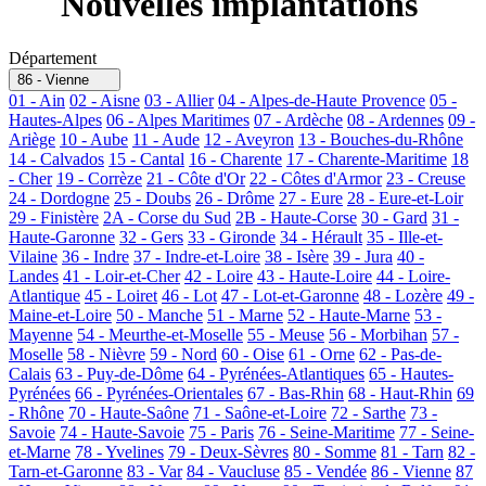
Nouvelles implantations
Département
86 - Vienne
01 - Ain
02 - Aisne
03 - Allier
04 - Alpes-de-Haute Provence
05 -
Hautes-Alpes
06 - Alpes Maritimes
07 - Ardèche
08 - Ardennes
09 -
Ariège
10 - Aube
11 - Aude
12 - Aveyron
13 - Bouches-du-Rhône
14 - Calvados
15 - Cantal
16 - Charente
17 - Charente-Maritime
18
- Cher
19 - Corrèze
21 - Côte d'Or
22 - Côtes d'Armor
23 - Creuse
24 - Dordogne
25 - Doubs
26 - Drôme
27 - Eure
28 - Eure-et-Loir
29 - Finistère
2A - Corse du Sud
2B - Haute-Corse
30 - Gard
31 -
Haute-Garonne
32 - Gers
33 - Gironde
34 - Hérault
35 - Ille-et-
Vilaine
36 - Indre
37 - Indre-et-Loire
38 - Isère
39 - Jura
40 -
Landes
41 - Loir-et-Cher
42 - Loire
43 - Haute-Loire
44 - Loire-
Atlantique
45 - Loiret
46 - Lot
47 - Lot-et-Garonne
48 - Lozère
49 -
Maine-et-Loire
50 - Manche
51 - Marne
52 - Haute-Marne
53 -
Mayenne
54 - Meurthe-et-Moselle
55 - Meuse
56 - Morbihan
57 -
Moselle
58 - Nièvre
59 - Nord
60 - Oise
61 - Orne
62 - Pas-de-
Calais
63 - Puy-de-Dôme
64 - Pyrénées-Atlantiques
65 - Hautes-
Pyrénées
66 - Pyrénées-Orientales
67 - Bas-Rhin
68 - Haut-Rhin
69
- Rhône
70 - Haute-Saône
71 - Saône-et-Loire
72 - Sarthe
73 -
Savoie
74 - Haute-Savoie
75 - Paris
76 - Seine-Maritime
77 - Seine-
et-Marne
78 - Yvelines
79 - Deux-Sèvres
80 - Somme
81 - Tarn
82 -
Tarn-et-Garonne
83 - Var
84 - Vaucluse
85 - Vendée
86 - Vienne
87