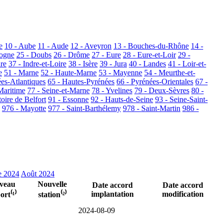
e
10 - Aube
11 - Aude
12 - Aveyron
13 - Bouches-du-Rhône
14 -
dogne
25 - Doubs
26 - Drôme
27 - Eure
28 - Eure-et-Loir
29 -
dre
37 - Indre-et-Loire
38 - Isère
39 - Jura
40 - Landes
41 - Loir-et-
e
51 - Marne
52 - Haute-Marne
53 - Mayenne
54 - Meurthe-et-
ées-Atlantiques
65 - Hautes-Pyrénées
66 - Pyrénées-Orientales
67 -
Maritime
77 - Seine-et-Marne
78 - Yvelines
79 - Deux-Sèvres
80 -
toire de Belfort
91 - Essonne
92 - Hauts-de-Seine
93 - Seine-Saint-
976 - Mayotte
977 - Saint-Barthélemy
978 - Saint-Martin
986 -
e 2024
Août 2024
veau
Nouvelle
Date accord
Date accord
implantation
modification
ort⁽¹⁾
station⁽²⁾
2024-08-09