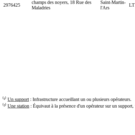
champs des noyers, 18 Rue des
Saint-Martin-
2976425
LT
Maladries
l'Ars
⁽¹⁾
Un support
: Infrastructure accueillant un ou plusieurs opérateurs.
⁽²⁾
Une station
: Équivaut à la présence d'un opérateur sur un support,