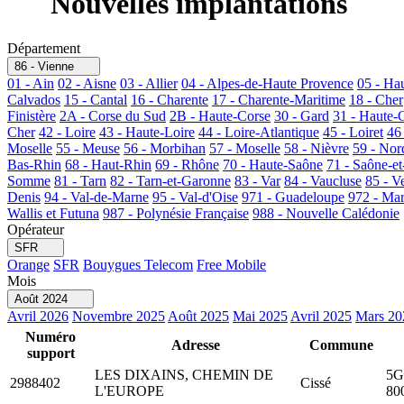
Nouvelles implantations
Département
86 - Vienne
01 - Ain
02 - Aisne
03 - Allier
04 - Alpes-de-Haute Provence
05 - Ha
Calvados
15 - Cantal
16 - Charente
17 - Charente-Maritime
18 - Cher
Finistère
2A - Corse du Sud
2B - Haute-Corse
30 - Gard
31 - Haute-
Cher
42 - Loire
43 - Haute-Loire
44 - Loire-Atlantique
45 - Loiret
46
Moselle
55 - Meuse
56 - Morbihan
57 - Moselle
58 - Nièvre
59 - Nor
Bas-Rhin
68 - Haut-Rhin
69 - Rhône
70 - Haute-Saône
71 - Saône-et
Somme
81 - Tarn
82 - Tarn-et-Garonne
83 - Var
84 - Vaucluse
85 - V
Denis
94 - Val-de-Marne
95 - Val-d'Oise
971 - Guadeloupe
972 - Mar
Wallis et Futuna
987 - Polynésie Française
988 - Nouvelle Calédonie
Opérateur
SFR
Orange
SFR
Bouygues Telecom
Free Mobile
Mois
Août 2024
Avril 2026
Novembre 2025
Août 2025
Mai 2025
Avril 2025
Mars 20
Numéro
Adresse
Commune
support
LES DIXAINS, CHEMIN DE
5G
2988402
Cissé
L'EUROPE
80