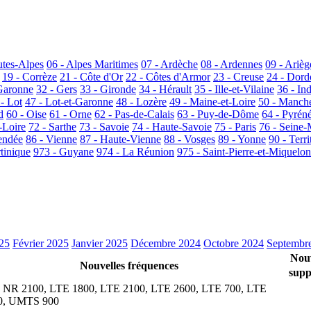
utes-Alpes
06 - Alpes Maritimes
07 - Ardèche
08 - Ardennes
09 - Arièg
19 - Corrèze
21 - Côte d'Or
22 - Côtes d'Armor
23 - Creuse
24 - Dor
Garonne
32 - Gers
33 - Gironde
34 - Hérault
35 - Ille-et-Vilaine
36 - In
 - Lot
47 - Lot-et-Garonne
48 - Lozère
49 - Maine-et-Loire
50 - Manch
d
60 - Oise
61 - Orne
62 - Pas-de-Calais
63 - Puy-de-Dôme
64 - Pyrén
-Loire
72 - Sarthe
73 - Savoie
74 - Haute-Savoie
75 - Paris
76 - Seine-
endée
86 - Vienne
87 - Haute-Vienne
88 - Vosges
89 - Yonne
90 - Terri
tinique
973 - Guyane
974 - La Réunion
975 - Saint-Pierre-et-Miquelon
25
Février 2025
Janvier 2025
Décembre 2024
Octobre 2024
Septembr
Nou
Nouvelles fréquences
supp
 NR 2100, LTE 1800, LTE 2100, LTE 2600, LTE 700, LTE
0, UMTS 900