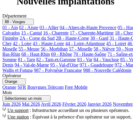
Nouvelles implantations
Département
88 - Vosges
01 - Ain
02 - Aisne
03 - Allier
04 - Alpes-de-Haute Provence
05 - Ha
Calvados
15 - Cantal
16 - Charente
17 - Charente-Maritime
18 - Cher
Finistère
2A - Corse du Sud
2B - Haute-Corse
30 - Gard
31 - Haute-
Cher
42 - Loire
43 - Haute-Loire
44 - Loire-Atlantique
45 - Loiret
46
Moselle
55 - Meuse
56 - Morbihan
57 - Moselle
58 - Nièvre
59 - Nor
Bas-Rhin
68 - Haut-Rhin
69 - Rhône
70 - Haute-Saône
71 - Saône-et
Somme
81 - Tarn
82 - Tarn-et-Garonne
83 - Var
84 - Vaucluse
85 - V
Denis
94 - Val-de-Marne
95 - Val-d'Oise
971 - Guadeloupe
972 - Mar
Wallis et Futuna
987 - Polynésie Française
988 - Nouvelle Calédonie
Opérateur
Orange
Orange
SFR
Bouygues Telecom
Free Mobile
Mois
Sélectionnez un mois
Juin 2026
Mai 2026
Avril 2026
Février 2026
Janvier 2026
Novembre
⁽¹⁾
Un support
: Infrastructure accueillant un ou plusieurs opérateurs.
⁽²⁾
Une station
: Équivaut à la présence d'un opérateur sur un support,