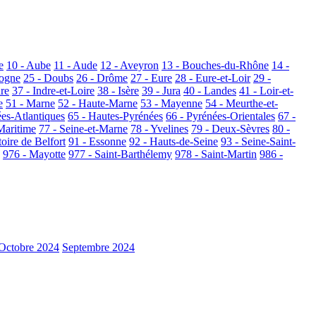
e
10 - Aube
11 - Aude
12 - Aveyron
13 - Bouches-du-Rhône
14 -
dogne
25 - Doubs
26 - Drôme
27 - Eure
28 - Eure-et-Loir
29 -
dre
37 - Indre-et-Loire
38 - Isère
39 - Jura
40 - Landes
41 - Loir-et-
e
51 - Marne
52 - Haute-Marne
53 - Mayenne
54 - Meurthe-et-
ées-Atlantiques
65 - Hautes-Pyrénées
66 - Pyrénées-Orientales
67 -
Maritime
77 - Seine-et-Marne
78 - Yvelines
79 - Deux-Sèvres
80 -
toire de Belfort
91 - Essonne
92 - Hauts-de-Seine
93 - Seine-Saint-
976 - Mayotte
977 - Saint-Barthélemy
978 - Saint-Martin
986 -
Octobre 2024
Septembre 2024