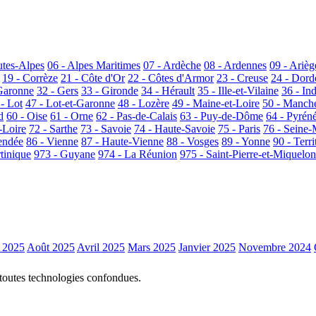
utes-Alpes
06 - Alpes Maritimes
07 - Ardèche
08 - Ardennes
09 - Arièg
19 - Corrèze
21 - Côte d'Or
22 - Côtes d'Armor
23 - Creuse
24 - Dor
Garonne
32 - Gers
33 - Gironde
34 - Hérault
35 - Ille-et-Vilaine
36 - In
 - Lot
47 - Lot-et-Garonne
48 - Lozère
49 - Maine-et-Loire
50 - Manch
d
60 - Oise
61 - Orne
62 - Pas-de-Calais
63 - Puy-de-Dôme
64 - Pyrén
-Loire
72 - Sarthe
73 - Savoie
74 - Haute-Savoie
75 - Paris
76 - Seine-
endée
86 - Vienne
87 - Haute-Vienne
88 - Vosges
89 - Yonne
90 - Terri
tinique
973 - Guyane
974 - La Réunion
975 - Saint-Pierre-et-Miquelon
 2025
Août 2025
Avril 2025
Mars 2025
Janvier 2025
Novembre 2024
 toutes technologies confondues.