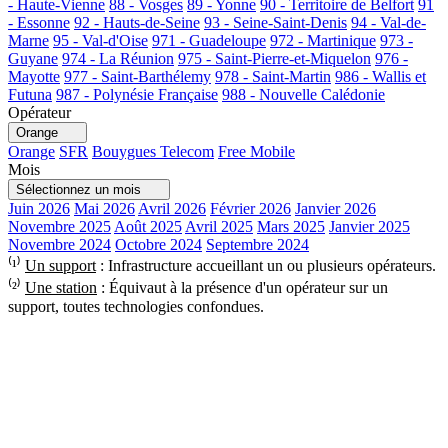
- Haute-Vienne
88 - Vosges
89 - Yonne
90 - Territoire de Belfort
91
- Essonne
92 - Hauts-de-Seine
93 - Seine-Saint-Denis
94 - Val-de-
Marne
95 - Val-d'Oise
971 - Guadeloupe
972 - Martinique
973 -
Guyane
974 - La Réunion
975 - Saint-Pierre-et-Miquelon
976 -
Mayotte
977 - Saint-Barthélemy
978 - Saint-Martin
986 - Wallis et
Futuna
987 - Polynésie Française
988 - Nouvelle Calédonie
Opérateur
Orange
Orange
SFR
Bouygues Telecom
Free Mobile
Mois
Sélectionnez un mois
Juin 2026
Mai 2026
Avril 2026
Février 2026
Janvier 2026
Novembre 2025
Août 2025
Avril 2025
Mars 2025
Janvier 2025
Novembre 2024
Octobre 2024
Septembre 2024
⁽¹⁾
Un support
: Infrastructure accueillant un ou plusieurs opérateurs.
⁽²⁾
Une station
: Équivaut à la présence d'un opérateur sur un
support, toutes technologies confondues.