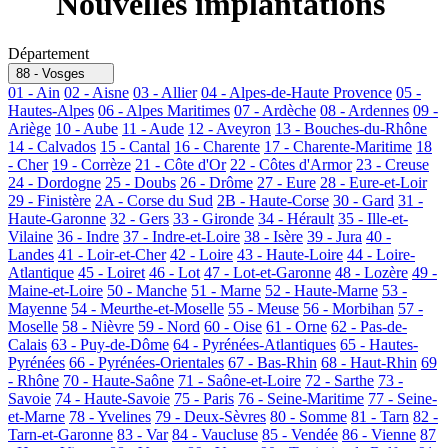
Nouvelles implantations
Département
88 - Vosges
01 - Ain
02 - Aisne
03 - Allier
04 - Alpes-de-Haute Provence
05 -
Hautes-Alpes
06 - Alpes Maritimes
07 - Ardèche
08 - Ardennes
09 -
Ariège
10 - Aube
11 - Aude
12 - Aveyron
13 - Bouches-du-Rhône
14 - Calvados
15 - Cantal
16 - Charente
17 - Charente-Maritime
18
- Cher
19 - Corrèze
21 - Côte d'Or
22 - Côtes d'Armor
23 - Creuse
24 - Dordogne
25 - Doubs
26 - Drôme
27 - Eure
28 - Eure-et-Loir
29 - Finistère
2A - Corse du Sud
2B - Haute-Corse
30 - Gard
31 -
Haute-Garonne
32 - Gers
33 - Gironde
34 - Hérault
35 - Ille-et-
Vilaine
36 - Indre
37 - Indre-et-Loire
38 - Isère
39 - Jura
40 -
Landes
41 - Loir-et-Cher
42 - Loire
43 - Haute-Loire
44 - Loire-
Atlantique
45 - Loiret
46 - Lot
47 - Lot-et-Garonne
48 - Lozère
49 -
Maine-et-Loire
50 - Manche
51 - Marne
52 - Haute-Marne
53 -
Mayenne
54 - Meurthe-et-Moselle
55 - Meuse
56 - Morbihan
57 -
Moselle
58 - Nièvre
59 - Nord
60 - Oise
61 - Orne
62 - Pas-de-
Calais
63 - Puy-de-Dôme
64 - Pyrénées-Atlantiques
65 - Hautes-
Pyrénées
66 - Pyrénées-Orientales
67 - Bas-Rhin
68 - Haut-Rhin
69
- Rhône
70 - Haute-Saône
71 - Saône-et-Loire
72 - Sarthe
73 -
Savoie
74 - Haute-Savoie
75 - Paris
76 - Seine-Maritime
77 - Seine-
et-Marne
78 - Yvelines
79 - Deux-Sèvres
80 - Somme
81 - Tarn
82 -
Tarn-et-Garonne
83 - Var
84 - Vaucluse
85 - Vendée
86 - Vienne
87