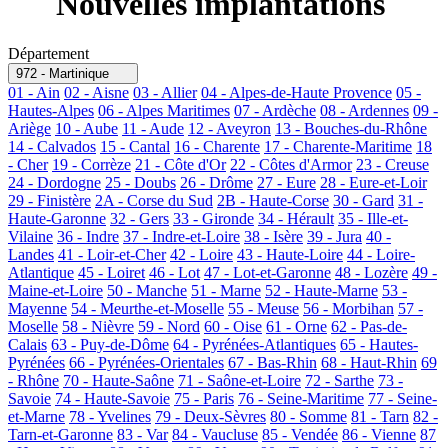
Nouvelles implantations
Département
972 - Martinique
01 - Ain
02 - Aisne
03 - Allier
04 - Alpes-de-Haute Provence
05 -
Hautes-Alpes
06 - Alpes Maritimes
07 - Ardèche
08 - Ardennes
09 -
Ariège
10 - Aube
11 - Aude
12 - Aveyron
13 - Bouches-du-Rhône
14 - Calvados
15 - Cantal
16 - Charente
17 - Charente-Maritime
18
- Cher
19 - Corrèze
21 - Côte d'Or
22 - Côtes d'Armor
23 - Creuse
24 - Dordogne
25 - Doubs
26 - Drôme
27 - Eure
28 - Eure-et-Loir
29 - Finistère
2A - Corse du Sud
2B - Haute-Corse
30 - Gard
31 -
Haute-Garonne
32 - Gers
33 - Gironde
34 - Hérault
35 - Ille-et-
Vilaine
36 - Indre
37 - Indre-et-Loire
38 - Isère
39 - Jura
40 -
Landes
41 - Loir-et-Cher
42 - Loire
43 - Haute-Loire
44 - Loire-
Atlantique
45 - Loiret
46 - Lot
47 - Lot-et-Garonne
48 - Lozère
49 -
Maine-et-Loire
50 - Manche
51 - Marne
52 - Haute-Marne
53 -
Mayenne
54 - Meurthe-et-Moselle
55 - Meuse
56 - Morbihan
57 -
Moselle
58 - Nièvre
59 - Nord
60 - Oise
61 - Orne
62 - Pas-de-
Calais
63 - Puy-de-Dôme
64 - Pyrénées-Atlantiques
65 - Hautes-
Pyrénées
66 - Pyrénées-Orientales
67 - Bas-Rhin
68 - Haut-Rhin
69
- Rhône
70 - Haute-Saône
71 - Saône-et-Loire
72 - Sarthe
73 -
Savoie
74 - Haute-Savoie
75 - Paris
76 - Seine-Maritime
77 - Seine-
et-Marne
78 - Yvelines
79 - Deux-Sèvres
80 - Somme
81 - Tarn
82 -
Tarn-et-Garonne
83 - Var
84 - Vaucluse
85 - Vendée
86 - Vienne
87