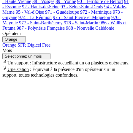
- Haute-Vienne
88 - Vosges
89 - Yonne
90 - Territoire de Belfort
91
- Essonne
92 - Hauts-de-Seine
93 - Seine-Saint-Denis
94 - Val-de-
Marne
95 - Val-d'Oise
971 - Guadeloupe
972 - Martinique
973 -
Guyane
974 - La Réunion
975 - Saint-Pierre-et-Miquelon
976 -
Mayotte
977 - Saint-Barthélemy
978 - Saint-Martin
986 - Wallis et
Futuna
987 - Polynésie Française
988 - Nouvelle Calédonie
Opérateur
Orange
Orange
SFR
Digicel
Free
Mois
Sélectionnez un mois
⁽¹⁾
Un support
: Infrastructure accueillant un ou plusieurs opérateurs.
⁽²⁾
Une station
: Équivaut à la présence d'un opérateur sur un
support, toutes technologies confondues.