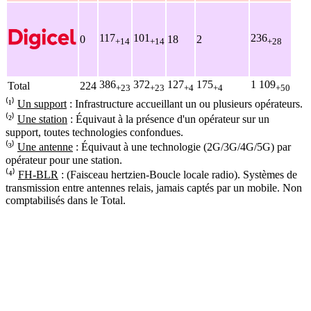
117
101
236
0
18
2
+14
+14
+28
386
372
127
175
1 109
Total
224
+23
+23
+4
+4
+50
⁽¹⁾
Un support
: Infrastructure accueillant un ou plusieurs opérateurs.
⁽²⁾
Une station
: Équivaut à la présence d'un opérateur sur un
support, toutes technologies confondues.
⁽³⁾
Une antenne
: Équivaut à une technologie (2G/3G/4G/5G) par
opérateur pour une station.
⁽⁴⁾
FH-BLR
: (Faisceau hertzien-Boucle locale radio). Systèmes de
transmission entre antennes relais, jamais captés par un mobile. Non
comptabilisés dans le Total.