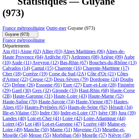
Statistiques — Guyane
(973)
France métropolitaine
Outre-mer
Guyane (973)
Guyane (973)
France métropolitaine
Départements
Ain (01)
Aisne (02)
Allier (03)
Alpes Maritimes (06)
Alpes-de-
Haute Provence (04)
Ardèche (07)
Ardennes (08)
Ariège (09)
Aube
(10)
Aude (11)
Aveyron (12)
Bas-Rhin (67)
Bouches-du-Rhône (13)
Calvados (14)
Cantal (15)
Charente (16)
Charente-Maritime (17)
Cher (18)
Corrèze (19)
Corse du Sud (2A)
Côte d'Or (21)
Côtes
d'Armor (22)
Creuse (23)
Deux-Sèvres (79)
Dordogne (24)
Doubs
(25)
Drôme (26)
Essonne (91)
Eure (27)
Eure-et-Loir (28)
Finistère
(29)
Gard (30)
Gers (32)
Gironde (33)
Haut-Rhin (68)
Haute-Corse
(2B)
Haute-Garonne (31)
Haute-Loire (43)
Haute-Marne (52)
Haute-Saône (70)
Haute-Savoie (74)
Haute-Vienne (87)
Hautes-
Alpes (05)
Hautes-Pyrénées (65)
Hauts-de-Seine (92)
Hérault (34)
Ille-et-Vilaine (35)
Indre (36)
Indre-et-Loire (37)
Isère (38)
Jura (39)
Landes (40)
Loir-et-Cher (41)
Loire (42)
Loire-Atlantique (44)
Loiret (45)
Lot (46)
Lot-et-Garonne (47)
Lozère (48)
Maine-et-
Loire (49)
Manche (50)
Marne (51)
Mayenne (53)
Meurthe-et-
Moselle (54)
Meuse (55)
Morbihan (56)
Moselle (57)
Nièvre (58)