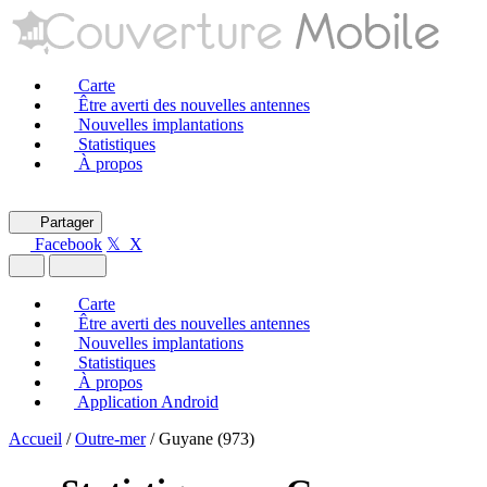
Carte
Être averti des nouvelles antennes
Nouvelles implantations
Statistiques
À propos
Partager
Facebook
𝕏 X
Carte
Être averti des nouvelles antennes
Nouvelles implantations
Statistiques
À propos
Application Android
Accueil
/
Outre-mer
/
Guyane (973)