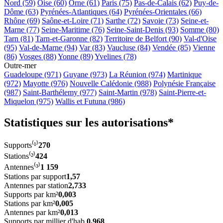
Nord (59)
Oise (60)
Orne (61)
Paris (75)
Pas-de-Calais (62)
Puy-de-
Dôme (63)
Pyrénées-Atlantiques (64)
Pyrénées-Orientales (66)
Rhône (69)
Saône-et-Loire (71)
Sarthe (72)
Savoie (73)
Seine-et-
Marne (77)
Seine-Maritime (76)
Seine-Saint-Denis (93)
Somme (80)
Tarn (81)
Tarn-et-Garonne (82)
Territoire de Belfort (90)
Val-d'Oise
(95)
Val-de-Marne (94)
Var (83)
Vaucluse (84)
Vendée (85)
Vienne
(86)
Vosges (88)
Yonne (89)
Yvelines (78)
Outre-mer
Guadeloupe (971)
Guyane (973)
La Réunion (974)
Martinique
(972)
Mayotte (976)
Nouvelle Calédonie (988)
Polynésie Française
(987)
Saint-Barthélemy (977)
Saint-Martin (978)
Saint-Pierre-et-
Miquelon (975)
Wallis et Futuna (986)
Statistiques sur les autorisations*
Supports⁽¹⁾
270
Stations⁽²⁾
424
Antennes⁽³⁾
1 159
Stations par support
1,57
Antennes par station
2,733
Supports par km²
0,003
Stations par km²
0,005
Antennes par km²
0,013
Supports par millier d'hab.
0,968