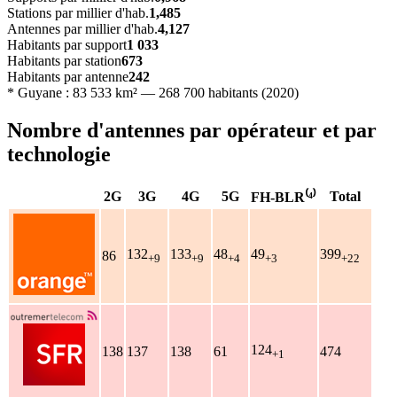
Stations par millier d'hab.
1,485
Antennes par millier d'hab.
4,127
Habitants par support
1 033
Habitants par station
673
Habitants par antenne
242
* Guyane : 83 533 km² — 268 700 habitants (2020)
Nombre d'antennes par opérateur et par
technologie
2G
3G
4G
5G
Total
FH-BLR⁽⁴⁾
132
133
48
49
399
86
+9
+9
+4
+3
+22
124
138
137
138
61
474
+1