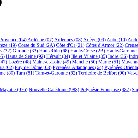
)
Provence (04)
Ardèche (07)
Ardennes (08)
Ariège (09)
Aube (10)
Aude
rèze (19)
Corse du Sud (2A)
Côte d'Or (21)
Côtes d'Armor (22)
Creuse
s (32)
Gironde (33)
Haut-Rhin (68)
Haute-Corse (2B)
Haute-Garonne 
65)
Hauts-de-Seine (92)
Hérault (34)
Ille-et-Vilaine (35)
Indre (36)
Indr
(47)
Lozère (48)
Maine-et-Loire (49)
Manche (50)
Marne (51)
Mayenne
is (62)
Puy-de-Dôme (63)
Pyrénées-Atlantiques (64)
Pyrénées-Orienta
me (80)
Tarn (81)
Tarn-et-Garonne (82)
Territoire de Belfort (90)
Val-d
Mayotte (976)
Nouvelle Calédonie (988)
Polynésie Française (987)
Sa