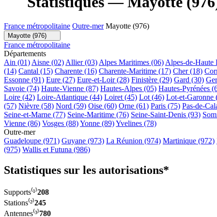
Statistiques — Mayotte (976
France métropolitaine
Outre-mer
Mayotte (976)
Mayotte (976)
France métropolitaine
Départements
Ain (01)
Aisne (02)
Allier (03)
Alpes Maritimes (06)
Alpes-de-Haute 
(14)
Cantal (15)
Charente (16)
Charente-Maritime (17)
Cher (18)
Cor
Essonne (91)
Eure (27)
Eure-et-Loir (28)
Finistère (29)
Gard (30)
Ger
Savoie (74)
Haute-Vienne (87)
Hautes-Alpes (05)
Hautes-Pyrénées (
Loire (42)
Loire-Atlantique (44)
Loiret (45)
Lot (46)
Lot-et-Garonne 
(57)
Nièvre (58)
Nord (59)
Oise (60)
Orne (61)
Paris (75)
Pas-de-Cala
Seine-et-Marne (77)
Seine-Maritime (76)
Seine-Saint-Denis (93)
Som
Vienne (86)
Vosges (88)
Yonne (89)
Yvelines (78)
Outre-mer
Guadeloupe (971)
Guyane (973)
La Réunion (974)
Martinique (972)
(975)
Wallis et Futuna (986)
Statistiques sur les autorisations*
Supports⁽¹⁾
208
Stations⁽²⁾
245
Antennes⁽³⁾
780