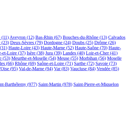
 (11)
Aveyron (12)
Bas-Rhin (67)
Bouches-du-Rhône (13)
Calvados
 (23)
Deux-Sèvres (79)
Dordogne (24)
Doubs (25)
Drôme (26)
(31)
Haute-Loire (43)
Haute-Marne (52)
Haute-Saône (70)
Haute-
e-et-Loire (37)
Isère (38)
Jura (39)
Landes (40)
Loir-et-Cher (41)
 (53)
Meurthe-et-Moselle (54)
Meuse (55)
Morbihan (56)
Moselle
les (66)
Rhône (69)
Saône-et-Loire (71)
Sarthe (72)
Savoie (73)
'Oise (95)
Val-de-Marne (94)
Var (83)
Vaucluse (84)
Vendée (85)
int-Barthélemy (977)
Saint-Martin (978)
Saint-Pierre-et-Miquelon