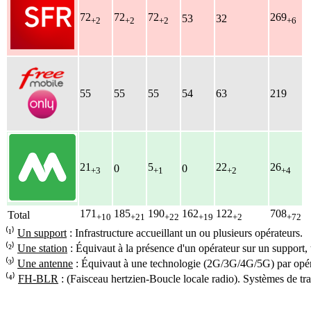
72
72
72
269
53
32
+2
+2
+2
+6
55
55
55
54
63
219
21
5
22
26
0
0
+3
+1
+2
+4
171
185
190
162
122
708
Total
+10
+21
+22
+19
+2
+72
⁽¹⁾
Un support
: Infrastructure accueillant un ou plusieurs opérateurs.
⁽²⁾
Une station
: Équivaut à la présence d'un opérateur sur un support,
⁽³⁾
Une antenne
: Équivaut à une technologie (2G/3G/4G/5G) par opéra
⁽⁴⁾
FH-BLR
: (Faisceau hertzien-Boucle locale radio). Systèmes de tra