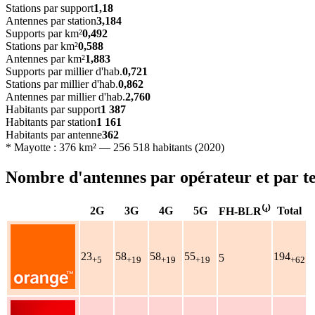
Stations par support
1,18
Antennes par station
3,184
Supports par km²
0,492
Stations par km²
0,588
Antennes par km²
1,883
Supports par millier d'hab.
0,721
Stations par millier d'hab.
0,862
Antennes par millier d'hab.
2,760
Habitants par support
1 387
Habitants par station
1 161
Habitants par antenne
362
* Mayotte : 376 km² — 256 518 habitants (2020)
Nombre d'antennes par opérateur et par t
2G
3G
4G
5G
Total
FH-BLR⁽⁴⁾
23
58
58
55
194
5
+5
+19
+19
+19
+62