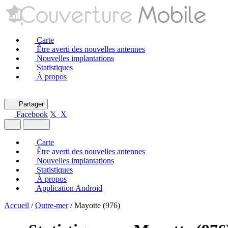
Carte
Être averti des nouvelles antennes
Nouvelles implantations
Statistiques
À propos
Partager
Facebook
𝕏 X
Carte
Être averti des nouvelles antennes
Nouvelles implantations
Statistiques
À propos
Application Android
Accueil
/
Outre-mer
/
Mayotte (976)