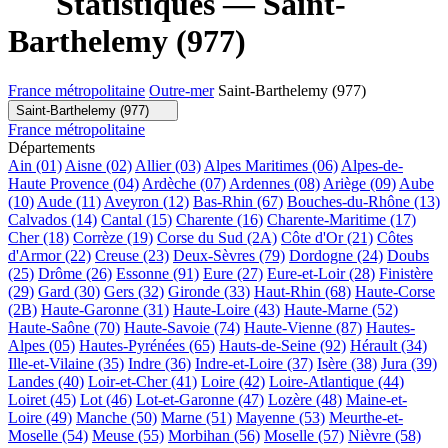
Statistiques — Saint-
Barthelemy (977)
France métropolitaine
Outre-mer
Saint-Barthelemy (977)
Saint-Barthelemy (977)
France métropolitaine
Départements
Ain (01)
Aisne (02)
Allier (03)
Alpes Maritimes (06)
Alpes-de-
Haute Provence (04)
Ardèche (07)
Ardennes (08)
Ariège (09)
Aube
(10)
Aude (11)
Aveyron (12)
Bas-Rhin (67)
Bouches-du-Rhône (13)
Calvados (14)
Cantal (15)
Charente (16)
Charente-Maritime (17)
Cher (18)
Corrèze (19)
Corse du Sud (2A)
Côte d'Or (21)
Côtes
d'Armor (22)
Creuse (23)
Deux-Sèvres (79)
Dordogne (24)
Doubs
(25)
Drôme (26)
Essonne (91)
Eure (27)
Eure-et-Loir (28)
Finistère
(29)
Gard (30)
Gers (32)
Gironde (33)
Haut-Rhin (68)
Haute-Corse
(2B)
Haute-Garonne (31)
Haute-Loire (43)
Haute-Marne (52)
Haute-Saône (70)
Haute-Savoie (74)
Haute-Vienne (87)
Hautes-
Alpes (05)
Hautes-Pyrénées (65)
Hauts-de-Seine (92)
Hérault (34)
Ille-et-Vilaine (35)
Indre (36)
Indre-et-Loire (37)
Isère (38)
Jura (39)
Landes (40)
Loir-et-Cher (41)
Loire (42)
Loire-Atlantique (44)
Loiret (45)
Lot (46)
Lot-et-Garonne (47)
Lozère (48)
Maine-et-
Loire (49)
Manche (50)
Marne (51)
Mayenne (53)
Meurthe-et-
Moselle (54)
Meuse (55)
Morbihan (56)
Moselle (57)
Nièvre (58)