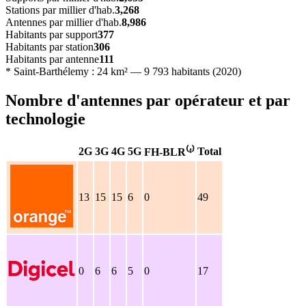
Stations par millier d'hab.
3,268
Antennes par millier d'hab.
8,986
Habitants par support
377
Habitants par station
306
Habitants par antenne
111
* Saint-Barthélemy : 24 km² — 9 793 habitants (2020)
Nombre d'antennes par opérateur et par
technologie
2G
3G
4G
5G
Total
FH-BLR⁽⁴⁾
13
15
15
6
0
49
0
6
6
5
0
17