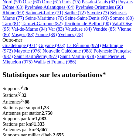
Nord (59)
Oise (60)
Orne (61)
Paris (75)
Pas-de-Calais (62)
Puy-de-
Dôme (63)
Pyrénées-Atlantiques (64)
Pyrénées-Orientales (66)
Rhône (69)
Saône-et-Loire (71)
Sarthe (72)
Savoie (73)
Seine-et-
Marne (77)
Seine-Maritime (76)
Seine-Saint-Denis (93)
Somme (80)
Tarn (81)
Tarn-et-Garonne (82)
Territoire de Belfort (90)
Val-d'Oise
(95)
Val-de-Marne (94)
Var (83)
Vaucluse (84)
Vendée (85)
Vienne
(86)
Vosges (88)
Yonne (89)
Yvelines (78)
Outre-mer
Guadeloupe (971)
Guyane (973)
La Réunion (974)
Martinique
(972)
Mayotte (976)
Nouvelle Calédonie (988)
Polynésie Française
(987)
Saint-Barthélemy (977)
Saint-Martin (978)
Saint-Pierre-et-
Miquelon (975)
Wallis et Futuna (986)
Statistiques sur les autorisations*
Supports⁽¹⁾
26
Stations⁽²⁾
32
Antennes⁽³⁾
88
Stations par support
1,23
Antennes par station
2,750
Supports par km²
1,083
Stations par km²
1,333
Antennes par km²
3,667
Supports par millier d'hab.
2,655