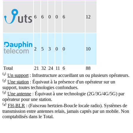
6
6
0
0
6
12
2
5
3
0
0
10
Total
21
32
24
11
6
88
⁽¹⁾
Un support
: Infrastructure accueillant un ou plusieurs opérateurs.
⁽²⁾
Une station
: Équivaut à la présence d'un opérateur sur un
support, toutes technologies confondues.
⁽³⁾
Une antenne
: Équivaut à une technologie (2G/3G/4G/5G) par
opérateur pour une station.
⁽⁴⁾
FH-BLR
: (Faisceau hertzien-Boucle locale radio). Systèmes de
transmission entre antennes relais, jamais captés par un mobile. Non
comptabilisés dans le Total.